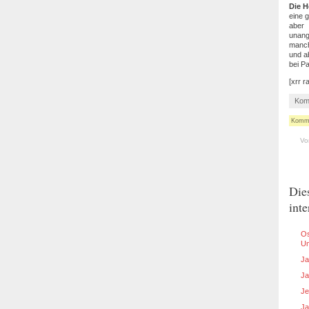
Die H
eine 
aber 
unang
manch
und a
bei P
[xrr r
Kom
Kommen
Vo
Die
inte
Os
Um
Ja
Ja
Je
Ja