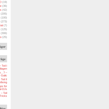
D
(19)
e
(36)
ks
(42)
(205)
(100)
(273)
ial
(7)
(125)
(306)
eo
(25)
äger
räge
Teil I
dlagen
ch…? –
 Galic
eil II
Mixing
ps für
tal-DJs
– Teil
Tricks
hive