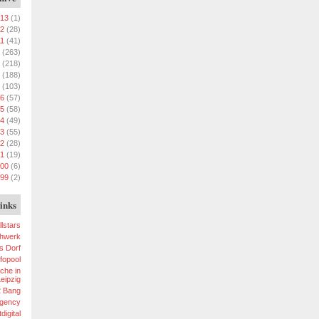
13
(1)
2
(28)
11
(41)
(263)
(218)
(188)
(103)
6
(57)
5
(58)
4
(49)
3
(55)
2
(28)
1
(19)
00
(6)
99
(2)
inks
llstars
chwerk
s Dorf
fopool
che in
eipzig
2 Bang
gency
digital