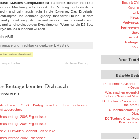
Buch & DV
ouse -Masters-Compilation ist da schon besser
und bietet
gesunde Mischung, schielt in jede der Richtungen, übertreibt es
Kolumn
nicht und geht auch nicht in die Extreme. Das Ergebnis:
Lin
estrengter und dennoch groovy tanzbarer House, in dem
News
mal jemand singt, der hin und wieder etwas minimaler wird
Partynews
b und an eine electroides Synth innehat. Wenn nur die DJ-Sets
Partyreview
artys mal so aussehen würden…
Spec
ating=5/5]
Technik
Tonträger
mentare und Trackbacks deaktiviert.
RSS 2.0
Vid
tarfunktion deaktiviert.
Neue Tontr
rheriger Beitrag
Nächster Beitrag
Beliebte Beit
DJ Technic Crashkurs – 
se Beiträge könnten Dich auch
– Grun
ressieren
Was machen eigentli
Sabine Christ und Mate
DJ Technic Crashkurs – T
– Das erste 
tsachsen – Große Partygemeinde? – Das hocherwartete
frageergebnis
6 unentbehrliche Tip
Digi
hresumfrage 2003 Ergebnisse
DJ Technic Crashkurs 
IV – Tipps & 
hresumfrage 2004 Ergebnisse
st 23+7 im Alten Bahnhof Halsbrücke
Arc
hresumfrage 2002 Ergebnisse