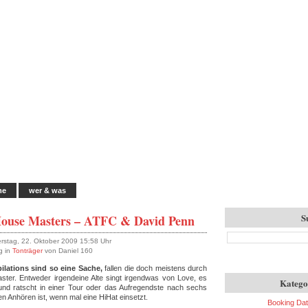
me
wer & was
S
ouse Masters – ATFC & David Penn
rstag, 22. Oktober 2009 15:58 Uhr
g in
Tonträger
von Daniel 160
lations sind so eine Sache,
fallen die doch meistens durch
aster. Entweder irgendeine Alte singt irgendwas von Love, es
Katego
und ratscht in einer Tour oder das Aufregendste nach sechs
en Anhören ist, wenn mal eine HiHat einsetzt.
Booking Da