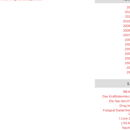
20
201
20
2010
2009
2008
2007
200
200
200
200
200
200
20
19
L
BB A
Das Kraftfuttermis
Die Sau durch'
Drug In
Fotograf Daniel Rei
L
I Love 
LXS A
Nacht