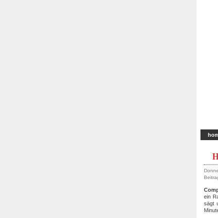
ho
H
Donne
Beitra
Compi
ein R
sägt 
Minut