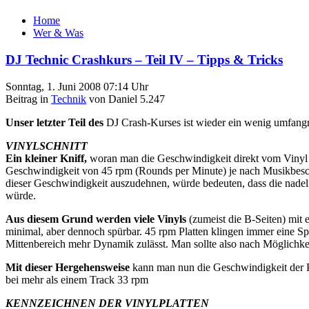
Home
Wer & Was
DJ Technic Crashkurs – Teil IV – Tipps & Tricks
Sonntag, 1. Juni 2008 07:14 Uhr
Beitrag in
Technik
von Daniel 5.247
Unser letzter Teil des
DJ Crash-Kurses ist wieder ein wenig umfangre
VINYLSCHNITT
Ein kleiner Kniff,
woran man die Geschwindigkeit direkt vom Vinyl ab
Geschwindigkeit von 45 rpm (Rounds per Minute) je nach Musikbesch
dieser Geschwindigkeit auszudehnen, würde bedeuten, dass die nadel
würde.
Aus diesem Grund werden viele Vinyls
(zumeist die B-Seiten) mit
minimal, aber dennoch spürbar. 45 rpm Platten klingen immer eine Spur
Mittenbereich mehr Dynamik zulässt. Man sollte also nach Möglichkei
Mit dieser Hergehensweise
kann man nun die Geschwindigkeit der Pl
bei mehr als einem Track 33 rpm
KENNZEICHNEN DER VINYLPLATTEN