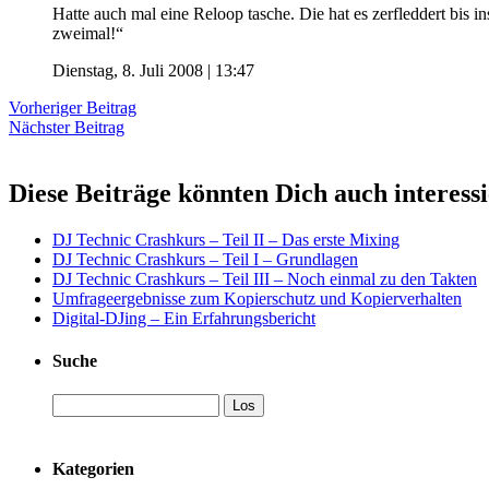
Hatte auch mal eine Reloop tasche. Die hat es zerfleddert bis in
zweimal!“
Dienstag, 8. Juli 2008 | 13:47
Vorheriger Beitrag
Nächster Beitrag
Diese Beiträge könnten Dich auch interess
DJ Technic Crashkurs – Teil II – Das erste Mixing
DJ Technic Crashkurs – Teil I – Grundlagen
DJ Technic Crashkurs – Teil III – Noch einmal zu den Takten
Umfrageergebnisse zum Kopierschutz und Kopierverhalten
Digital-DJing – Ein Erfahrungsbericht
Suche
Kategorien