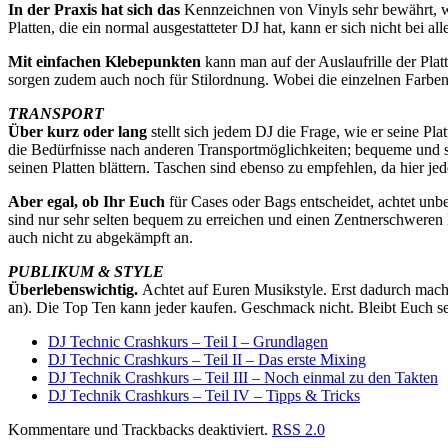
In der Praxis hat sich das
Kennzeichnen von Vinyls sehr bewährt, w
Platten, die ein normal ausgestatteter DJ hat, kann er sich nicht bei al
Mit einfachen Klebepunkten
kann man auf der Auslaufrille der Plat
sorgen zudem auch noch für Stilordnung. Wobei die einzelnen Farben 
TRANSPORT
Über kurz oder lang
stellt sich jedem DJ die Frage, wie er seine P
die Bedürfnisse nach anderen Transportmöglichkeiten; bequeme und sic
seinen Platten blättern. Taschen sind ebenso zu empfehlen, da hier je
Aber egal, ob Ihr Euch
für Cases oder Bags entscheidet, achtet unb
sind nur sehr selten bequem zu erreichen und einen Zentnerschweren 
auch nicht zu abgekämpft an.
PUBLIKUM & STYLE
Überlebenswichtig.
Achtet
auf Euren Musikstyle. Erst dadurch macht
an). Die Top Ten kann jeder kaufen. Geschmack nicht. Bleibt Euch sel
DJ Technic Crashkurs – Teil I – Grundlagen
DJ Technic Crashkurs – Teil II – Das erste Mixing
DJ Technik Crashkurs – Teil III – Noch einmal zu den Takten
DJ Technik Crashkurs – Teil IV – Tipps & Tricks
Kommentare und Trackbacks deaktiviert.
RSS 2.0