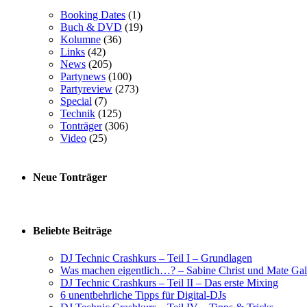
Booking Dates
(1)
Buch & DVD
(19)
Kolumne
(36)
Links
(42)
News
(205)
Partynews
(100)
Partyreview
(273)
Special
(7)
Technik
(125)
Tonträger
(306)
Video
(25)
Neue Tonträger
Beliebte Beiträge
DJ Technic Crashkurs – Teil I – Grundlagen
Was machen eigentlich…? – Sabine Christ und Mate Gal
DJ Technic Crashkurs – Teil II – Das erste Mixing
6 unentbehrliche Tipps für Digital-DJs