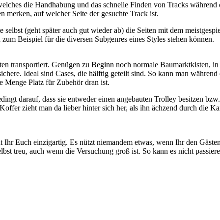
elches die Handhabung und das schnelle Finden von Tracks während 
len merken, auf welcher Seite der gesuchte Track ist.
te selbst (geht später auch gut wieder ab) die Seiten mit dem meistge
zum Beispiel für die diversen Subgenres eines Styles stehen können.
latten transportiert. Genügen zu Beginn noch normale Baumarktkisten, i
here. Ideal sind Cases, die hälftig geteilt sind. So kann man während
de Menge Platz für Zubehör dran ist.
edingt darauf, dass sie entweder einen angebauten Trolley besitzen b
Koffer zieht man da lieber hinter sich her, als ihn ächzend durch die
 Ihr Euch einzigartig. Es nützt niemandem etwas, wenn Ihr den Gästen 
bst treu, auch wenn die Versuchung groß ist. So kann es nicht passiere