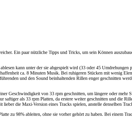
icher. Ein paar nützliche Tipps und Tricks, um sein Können auszubauen
lesen kann unter der sie abgespielt wird (33 oder 45 Umdrehungen per 
affenheit ca. 8 Minuten Musik. Bei ruhigeren Stücken mit wenig Elem
führenden und den Sound beinhaltenden Rillen enger geschnitten werde
 einer Geschwindigkeit von 33 rpm geschnitten, um längere oder mehr S
 saftiger als 33 rpm Platten, da erstere weiter geschnitten und die Ril
t lieber die Maxi-Version eines Tracks spielen, anstelle denselben Tr
atte zu 98% ableiten, ohne sie vorher gehört zu haben. Bei einem Trac