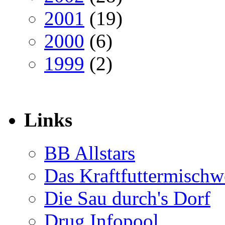
2001
(19)
2000
(6)
1999
(2)
Links
BB Allstars
Das Kraftfuttermischw
Die Sau durch's Dorf
Drug Infopool