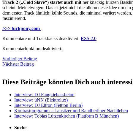
Track 2 („Cold Slave“) startet auch mit
ner knackig-kurzen Basslin
scheint. Meinetwegen. Das ist jetzt nicht die allerneueste Idee um e
dem ersten Track ähnlich: kühle Sounds, die minimal variiert werden,
faszinierend.
>>> fuckpony.com
Kommentare und Trackbacks deaktiviert.
RSS 2.0
Kommentarfunktion deaktiviert.
Vorheriger Beitrag
Nächster Beitrag
Diese Beiträge könnten Dich auch interess
Interview: DJ Fangkiebassbeton
Interview: üNN (Elektrolux)
Interview: DJ Eltron (Fettton Berlin)
Kontrastprogramm – Lausitzer und Randberliner Nachtleben
Interview: Tobias Lützenkirchen (Platform B München)
Suche