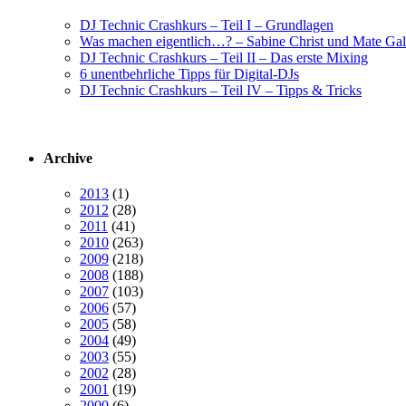
DJ Technic Crashkurs – Teil I – Grundlagen
Was machen eigentlich…? – Sabine Christ und Mate Gal
DJ Technic Crashkurs – Teil II – Das erste Mixing
6 unentbehrliche Tipps für Digital-DJs
DJ Technic Crashkurs – Teil IV – Tipps & Tricks
Archive
2013
(1)
2012
(28)
2011
(41)
2010
(263)
2009
(218)
2008
(188)
2007
(103)
2006
(57)
2005
(58)
2004
(49)
2003
(55)
2002
(28)
2001
(19)
2000
(6)