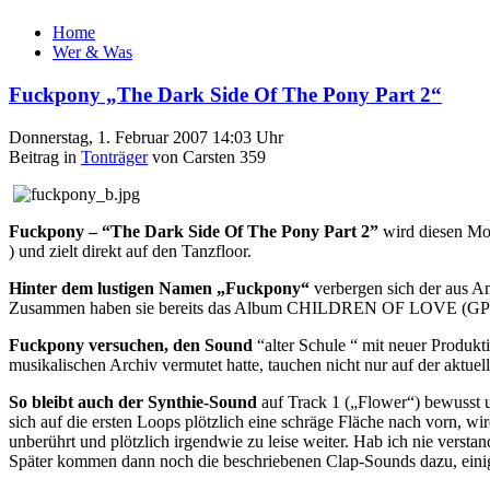
Home
Wer & Was
Fuckpony „The Dark Side Of The Pony Part 2“
Donnerstag, 1. Februar 2007 14:03 Uhr
Beitrag in
Tonträger
von Carsten 359
Fuckpony – “The Dark Side Of The Pony Part 2”
wird diesen Mon
) und zielt direkt auf den Tanzfloor.
Hinter dem lustigen Namen „Fuckpony“
verbergen sich der aus Am
Zusammen haben sie bereits das Album CHILDREN OF LOVE (GPM CD
Fuckpony versuchen, den Sound
“alter Schule “ mit neuer Produkt
musikalischen Archiv vermutet hatte, tauchen nicht nur auf der aktuel
So bleibt auch der Synthie-Sound
auf Track 1 („Flower“) bewusst un
sich auf die ersten Loops plötzlich eine schräge Fläche nach vorn, 
unberührt und plötzlich irgendwie zu leise weiter. Hab ich nie ver
Später kommen dann noch die beschriebenen Clap-Sounds dazu, einig