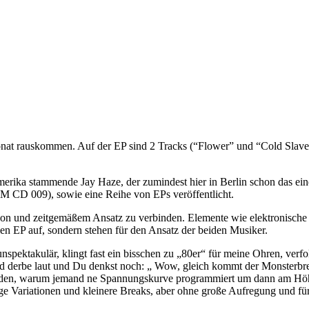
at rauskommen. Auf der EP sind 2 Tracks (“Flower” und “Cold Slave”
erika stammende Jay Haze, der zumindest hier in Berlin schon das ein
 009), sowie eine Reihe von EPs veröffentlicht.
ion und zeitgemäßem Ansatz zu verbinden. Elemente wie elektronische C
len EP auf, sondern stehen für den Ansatz der beiden Musiker.
spektakulär, klingt fast ein bisschen zu „80er“ für meine Ohren, verf
wird derbe laut und Du denkst noch: „ Wow, gleich kommt der Monsterbr
standen, warum jemand ne Spannungskurve programmiert um dann am Höh
e Variationen und kleinere Breaks, aber ohne große Aufregung und für