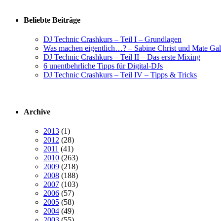
Beliebte Beiträge
DJ Technic Crashkurs – Teil I – Grundlagen
Was machen eigentlich…? – Sabine Christ und Mate Gal
DJ Technic Crashkurs – Teil II – Das erste Mixing
6 unentbehrliche Tipps für Digital-DJs
DJ Technic Crashkurs – Teil IV – Tipps & Tricks
Archive
2013
(1)
2012
(28)
2011
(41)
2010
(263)
2009
(218)
2008
(188)
2007
(103)
2006
(57)
2005
(58)
2004
(49)
2003
(55)