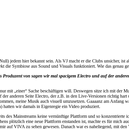
) jedem hier bekannt sein. Als VJ macht er die Clubs unsicher, ist ab
kt die Symbiose aus Sound und Visuals funktioniert. Wie das genau geht
als Produzent von sagen wir mal spacigem Electro und auf der ande
 nur mit „einer“ Sache beschäftigen will. Deswegen sitze ich mit der 
 auf der anderen Seite Electro, der z.B. in den Live-Versionen richtig 
kommen, meine Musik auch visuell umzusetzen. Gaaaanz am Anfang war
a) hatten wir damals in Eigenregie ein Video produziert.
eits des Mainstreams keine vernünftige Plattform und so konzentrierte i
 plötzlich eine neue Plattform enstanden ist, machte es für mich auch
n mir auf VIVA zu sehen gewesen. Danach war es naheliegend, mit den 