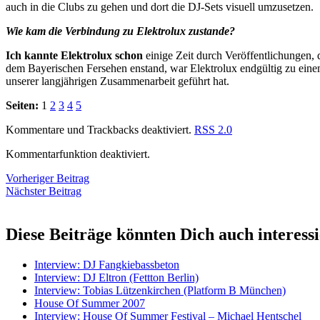
auch in die Clubs zu gehen und dort die DJ-Sets visuell umzusetzen.
Wie kam die Verbindung zu Elektrolux zustande?
Ich kannte Elektrolux schon
einige Zeit durch Veröffentlichungen,
dem Bayerischen Fersehen enstand, war Elektrolux endgültig zu eine
unserer langjährigen Zusammenarbeit geführt hat.
Seiten:
1
2
3
4
5
Kommentare und Trackbacks deaktiviert.
RSS 2.0
Kommentarfunktion deaktiviert.
Vorheriger Beitrag
Nächster Beitrag
Diese Beiträge könnten Dich auch interess
Interview: DJ Fangkiebassbeton
Interview: DJ Eltron (Fettton Berlin)
Interview: Tobias Lützenkirchen (Platform B München)
House Of Summer 2007
Interview: House Of Summer Festival – Michael Hentschel