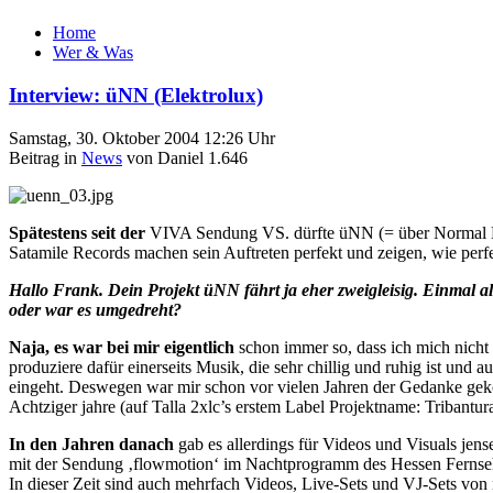
Home
Wer & Was
Interview: üNN (Elektrolux)
Samstag, 30. Oktober 2004 12:26 Uhr
Beitrag in
News
von Daniel 1.646
Spätestens seit der
VIVA Sendung VS. dürfte üNN (= über Normal Null
Satamile Records machen sein Auftreten perfekt und zeigen, wie perfe
Hallo Frank. Dein Projekt üNN fährt ja eher zweigleisig. Einmal 
oder war es umgedreht?
Naja, es war bei mir eigentlich
schon immer so, dass ich mich nicht
produziere dafür einerseits Musik, die sehr chillig und ruhig ist und
eingeht. Deswegen war mir schon vor vielen Jahren der Gedanke ge
Achtziger jahre (auf Talla 2xlc’s erstem Label Projektname: Tribantur
In den Jahren danach
gab es allerdings für Videos und Visuals jens
mit der Sendung ‚flowmotion‘ im Nachtprogramm des Hessen Fernsehens
In dieser Zeit sind auch mehrfach Videos, Live-Sets und VJ-Sets vo