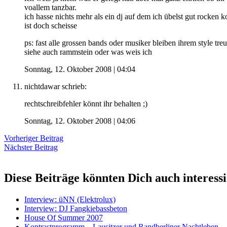
voallem tanzbar.
ich hasse nichts mehr als ein dj auf dem ich übelst gut rocken k
ist doch scheisse
ps: fast alle grossen bands oder musiker bleiben ihrem style treu
siehe auch rammstein oder was weis ich
Sonntag, 12. Oktober 2008 | 04:04
nichtdawar
schrieb:
rechtschreibfehler könnt ihr behalten ;)
Sonntag, 12. Oktober 2008 | 04:06
Vorheriger Beitrag
Nächster Beitrag
Diese Beiträge könnten Dich auch interess
Interview: üNN (Elektrolux)
Interview: DJ Fangkiebassbeton
House Of Summer 2007
Kontrastprogramm – Lausitzer und Randberliner Nachtleben