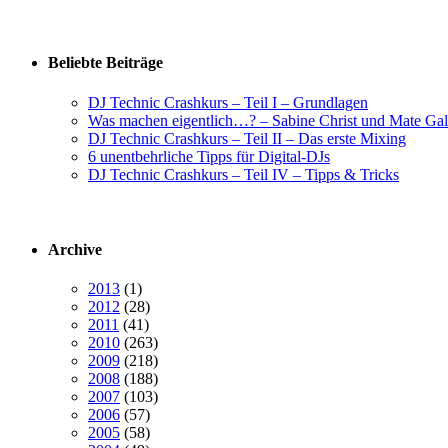
Beliebte Beiträge
DJ Technic Crashkurs – Teil I – Grundlagen
Was machen eigentlich…? – Sabine Christ und Mate Gal
DJ Technic Crashkurs – Teil II – Das erste Mixing
6 unentbehrliche Tipps für Digital-DJs
DJ Technic Crashkurs – Teil IV – Tipps & Tricks
Archive
2013
(1)
2012
(28)
2011
(41)
2010
(263)
2009
(218)
2008
(188)
2007
(103)
2006
(57)
2005
(58)