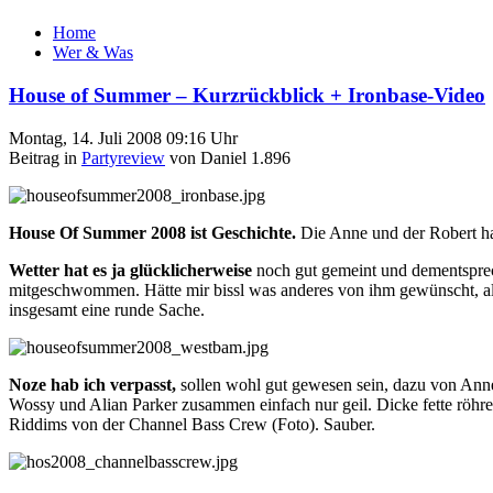
Home
Wer & Was
House of Summer – Kurzrückblick + Ironbase-Video
Montag, 14. Juli 2008 09:16 Uhr
Beitrag in
Partyreview
von Daniel 1.896
House Of Summer 2008 ist Geschichte.
Die Anne und der Robert ha
Wetter hat es ja glücklicherweise
noch gut gemeint und dementsprec
mitgeschwommen. Hätte mir bissl was anderes von ihm gewünscht, al
insgesamt eine runde Sache.
Noze hab ich verpasst,
sollen wohl gut gewesen sein, dazu von Anne
Wossy und Alian Parker zusammen einfach nur geil. Dicke fette röhr
Riddims von der Channel Bass Crew (Foto). Sauber.