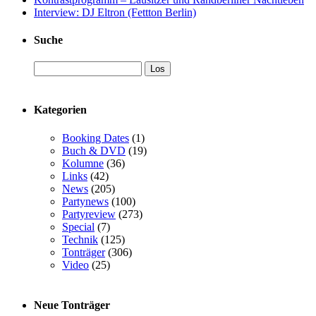
Interview: DJ Eltron (Fettton Berlin)
Suche
Kategorien
Booking Dates
(1)
Buch & DVD
(19)
Kolumne
(36)
Links
(42)
News
(205)
Partynews
(100)
Partyreview
(273)
Special
(7)
Technik
(125)
Tonträger
(306)
Video
(25)
Neue Tonträger