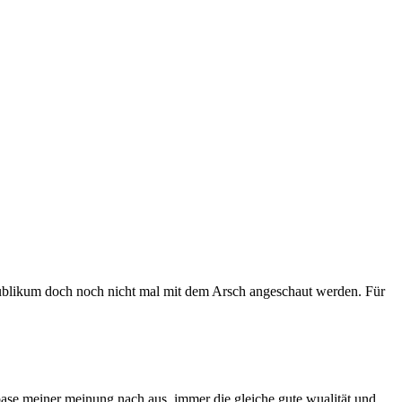
ublikum doch noch nicht mal mit dem Arsch angeschaut werden. Für
onbase meiner meinung nach aus. immer die gleiche gute wualität und