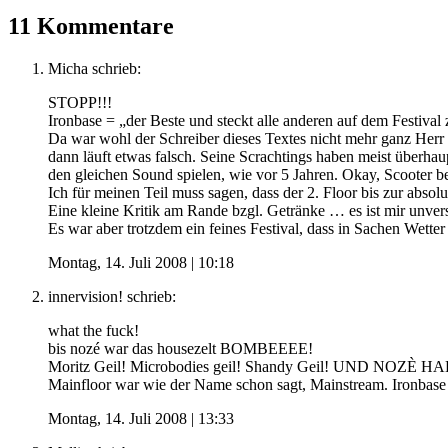
11 Kommentare
Micha
schrieb:
STOPP!!!
Ironbase = „der Beste und steckt alle anderen auf dem Festiva
Da war wohl der Schreiber dieses Textes nicht mehr ganz Herr s
dann läuft etwas falsch. Seine Scrachtings haben meist überha
den gleichen Sound spielen, wie vor 5 Jahren. Okay, Scooter bet
Ich für meinen Teil muss sagen, dass der 2. Floor bis zur ab
Eine kleine Kritik am Rande bzgl. Getränke … es ist mir unve
Es war aber trotzdem ein feines Festival, dass in Sachen Wetter 
Montag, 14. Juli 2008 | 10:18
innervision!
schrieb:
what the fuck!
bis nozé war das housezelt BOMBEEEE!
Moritz Geil! Microbodies geil! Shandy Geil! UND NOZÈ H
Mainfloor war wie der Name schon sagt, Mainstream. Ironbase i
Montag, 14. Juli 2008 | 13:33