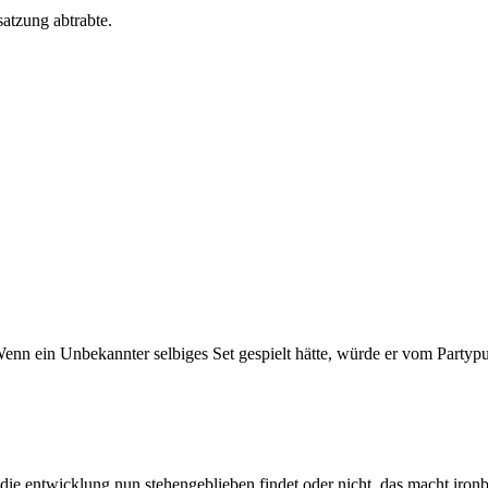
atzung abtrabte.
nn ein Unbekannter selbiges Set gespielt hätte, würde er vom Partyp
hr die entwicklung nun stehengeblieben findet oder nicht. das macht ir