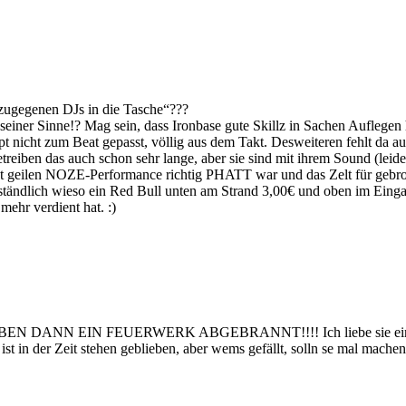
l zugegenen DJs in die Tasche“???
einer Sinne!? Mag sein, dass Ironbase gute Skillz in Sachen Auflegen h
upt nicht zum Beat gepasst, völlig aus dem Takt. Desweiteren fehlt da
reiben das auch schon sehr lange, aber sie sind mit ihrem Sound (leider
solut geilen NOZE-Performance richtig PHATT war und das Zelt für gebr
rständlich wieso ein Red Bull unten am Strand 3,00€ und oben im Eing
mehr verdient hat. :)
ABEN DANN EIN FEUERWERK ABGEBRANNT!!!! Ich liebe sie einfach.
st in der Zeit stehen geblieben, aber wems gefällt, solln se mal mache