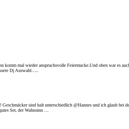
wann komm mal wieder anspruchsvolle Feiermucke.Und oben war es auch
essere Dj Auswahl…..
n! Geschmäcker sind halt unterschiedlich @Hannes und ich glaub bei d
 gutes Set, der Wahnsinn …