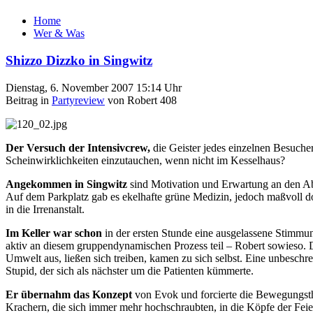
Home
Wer & Was
Shizzo Dizzko in Singwitz
Dienstag, 6. November 2007 15:14 Uhr
Beitrag in
Partyreview
von Robert 408
Der Versuch der Intensivcrew,
die Geister jedes einzelnen Besuche
Scheinwirklichkeiten einzutauchen, wenn nicht im Kesselhaus?
Angekommen in Singwitz
sind Motivation und Erwartung an den Abe
Auf dem Parkplatz gab es ekelhafte grüne Medizin, jedoch maßvoll dos
in die Irrenanstalt.
Im Keller war schon
in der ersten Stunde eine ausgelassene Stimmu
aktiv an diesem gruppendynamischen Prozess teil – Robert sowieso. Di
Umwelt aus, ließen sich treiben, kamen zu sich selbst. Eine unbeschrei
Stupid, der sich als nächster um die Patienten kümmerte.
Er übernahm das Konzept
von Evok und forcierte die Bewegungsther
Krachern, die sich immer mehr hochschraubten, in die Köpfe der Feie