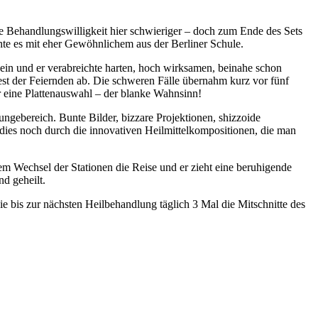
e Behandlungswilligkeit hier schwieriger – doch zum Ende des Sets
hte es mit eher Gewöhnlichem aus der Berliner Schule.
ein und er verabreichte harten, hoch wirksamen, beinahe schon
st der Feiernden ab. Die schweren Fälle übernahm kurz vor fünf
r eine Plattenauswahl – der blanke Wahnsinn!
ngebereich. Bunte Bilder, bizzare Projektionen, shizzoide
dies noch durch die innovativen Heilmittelkompositionen, die man
em Wechsel der Stationen die Reise und er zieht eine beruhigende
d geheilt.
bis zur nächsten Heilbehandlung täglich 3 Mal die Mitschnitte des