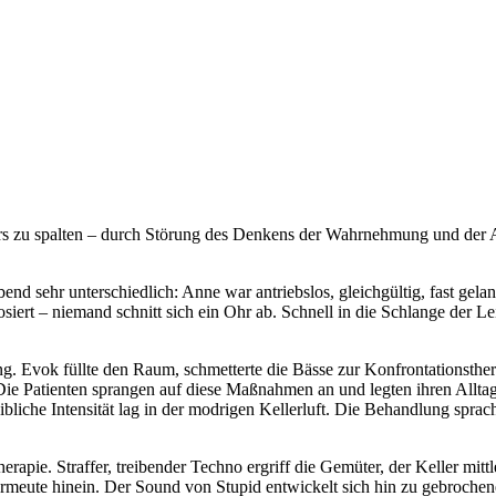
rs zu spalten – durch Störung des Denkens der Wahrnehmung und der Af
nd sehr unterschiedlich: Anne war antriebslos, gleichgültig, fast gela
iert – niemand schnitt sich ein Ohr ab. Schnell in die Schlange der L
ng. Evok füllte den Raum, schmetterte die Bässe zur Konfrontationsth
e Patienten sprangen auf diese Maßnahmen an und legten ihren Alltagsf
bliche Intensität lag in der modrigen Kellerluft. Die Behandlung sprach 
apie. Straffer, treibender Techno ergriff die Gemüter, der Keller mittl
rmeute hinein. Der Sound von Stupid entwickelt sich hin zu gebrochene