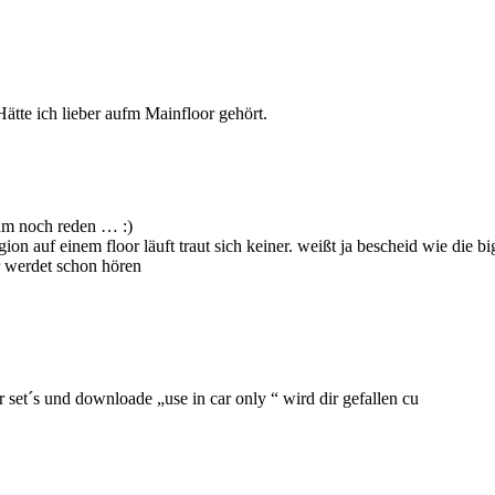
ätte ich lieber aufm Mainfloor gehört.
um noch reden … :)
gion auf einem floor läuft traut sich keiner. weißt ja bescheid wie die b
r werdet schon hören
 set´s und downloade „use in car only “ wird dir gefallen cu