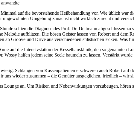
n anwandte.
m Minimal auf die bevorstehende Heilbehandlung vor. Wie üblich war di
 der ungewohnten Umgebung zunächst nicht wirklich zurecht und versuc
Stunde schien die Diagnose des Prof. Dr. Dettmann abgeschlossen zu s
ne Melodie aufblitzen. Die bösen Geister lassen von Robert und dem Re
en an Groove und Drive aus verschiedenen stilistischen Ecken. Was fü
ne auf die Intensivstation der Kesselhausklinik, den so genannten Lou
. Wossy halfen jedem seine Seele baumeln zu lassen. Verstärkt wurde 
schwierig. Schlangen von Kassenpatienten erschweren auch Robert auf d
ir uns wieder zusammen – die Gemüter ausgeglichen, friedlich – wir sin
us Lounge an. Um Risiken und Nebenwirkungen vorzubeugen, hören sie 