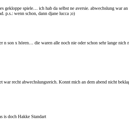
s gekloppe spiele… ich hab da selbst ne aversie. abwechslung war an
d. p.s.: wenn schon, dann djane lucca ;o)
der n son x hören… die waren alle noch nie oder schon sehr lange nich
et war recht abwechslungsreich. Konnt mich an dem abend nicht bekla
s is doch Hakke Standart