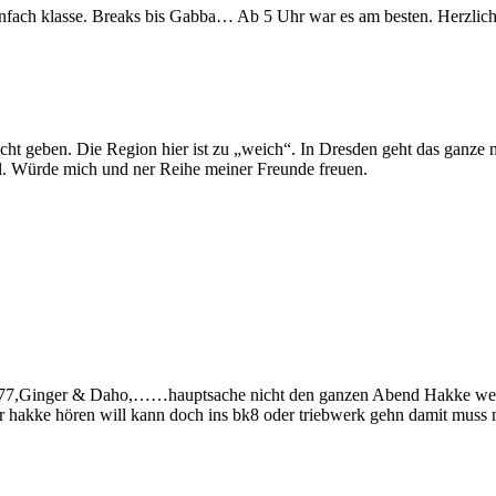
nfach klasse. Breaks bis Gabba… Ab 5 Uhr war es am besten. Herzliche
t geben. Die Region hier ist zu „weich“. In Dresden geht das ganze no
al. Würde mich und ner Reihe meiner Freunde freuen.
 77,Ginger & Daho,……hauptsache nicht den ganzen Abend Hakke weil 
r hakke hören will kann doch ins bk8 oder triebwerk gehn damit muss m