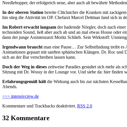
Needlehopper, der erfolgreich neue, aber auch alt bewährte Methode
In der oberen Station
bereite Clitclutcher die Kranken mit zackige
hin stieg die Aktivität im OP. Chefarzt Marcel Dettman fand sich in
Im Robert erwacht langsam
der hadernde Nörgler, doch nach einer 
technoiden Sound, ließ aber auch ab und an mal etwas House oder ei
dann der junge Assistenzarzt Moritz Schlieb. Sein Wirkstoff: Unmeng
Irgendwann braucht
man eine Pause… Zur Selbstfindung treibt es An
Animationen gepaart mit sanften sphärischen Klängen. Dr. Roc und Dr
sich an der Bar verschreiben lassen kann.
Doch der Weg in dieses
zeitweise Paradies gestaltet sich mehr als 
Sitzung mit Dr. Wossy in der Lounge vor. Und siehe da: hier finden w
Erfahrungsgemäß hält
die Wirkung auch bis zur nächsten Kesselha
Abends.
>>> intensivcrew.de
Kommentare und Trackbacks deaktiviert.
RSS 2.0
32 Kommentare