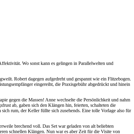
fektivität. Wo sonst kann es gelingen in Parallelwelten und
ngweilt. Robert dagegen aufgedreht und gespannt wie ein Flitzebogen.
eistungsempfänger eingereiht, die Praxisgebühr abgedrückt und hinein
erapie gegen die Massen! Anne wechselte die Persönlichkeit und nahm
rust ab, gaben sich den Klängen hin, feierten, schalteten die
sich rum, der Keller füllte sich zusehends. Eine tolle Vorlage also für
erweile brechend voll. Das Set war geladen von alt beliebten
ren schnellen Klängen. Nun war es aber Zeit für die Visite von