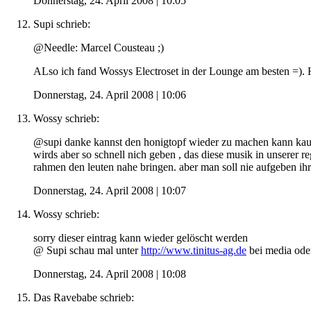
Donnerstag, 24. April 2008 | 10:05
Supi
schrieb:
@Needle: Marcel Cousteau ;)
ALso ich fand Wossys Electroset in der Lounge am besten =). H
Donnerstag, 24. April 2008 | 10:06
Wossy
schrieb:
@supi danke kannst den honigtopf wieder zu machen kann ka
wirds aber so schnell nich geben , das diese musik in unserer re
rahmen den leuten nahe bringen. aber man soll nie aufgeben ih
Donnerstag, 24. April 2008 | 10:07
Wossy
schrieb:
sorry dieser eintrag kann wieder gelöscht werden
@ Supi schau mal unter
http://www.tinitus-ag.de
bei media oder
Donnerstag, 24. April 2008 | 10:08
Das Ravebabe
schrieb: