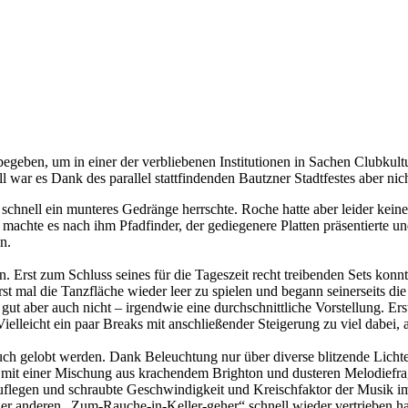
begeben, um in einer der verbliebenen Institutionen in Sachen Clubkul
l war es Dank des parallel stattfindenden Bautzner Stadtfestes aber nich
r schnell ein munteres Gedränge herrschte. Roche hatte aber leider kein
machte es nach ihm Pfadfinder, der gediegenere Platten präsentierte 
n.
. Erst zum Schluss seines für die Tageszeit recht treibenden Sets kon
rst mal die Tanzfläche wieder leer zu spielen und begann seinerseits 
ut aber auch nicht – irgendwie eine durchschnittliche Vorstellung. Ers
ielleicht ein paar Breaks mit anschließender Steigerung zu viel dabei, 
uch gelobt werden. Dank Beleuchtung nur über diverse blitzende Lich
s mit einer Mischung aus krachendem Brighton und dusteren Melodiefr
uflegen und schraubte Geschwindigkeit und Kreischfaktor der Musik i
der anderen „Zum-Rauche-in-Keller-geher“ schnell wieder vertrieben h