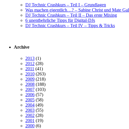
DJ Technic Crashkurs – Teil I – Grundlagen
Was machen eigentlich…? – Sabine Christ und Mate Gal
DJ Technic Crashkurs – Teil II – Das erste Mixing
6 unentbehrliche Tipps für Digital-DJs
DJ Technic Crashkurs – Teil IV – Tipps & Tricks
Archive
2013
(1)
2012
(28)
2011
(41)
2010
(263)
2009
(218)
2008
(188)
2007
(103)
2006
(57)
2005
(58)
2004
(49)
2003
(55)
2002
(28)
2001
(19)
2000
(6)