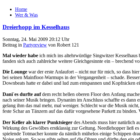
Home
Wer & Was
Dreierhopp im Kesselhaus
Sonntag, 24. Mai 2009 20:12 Uhr
Beitrag in
Partyreview
von Robert 121
Mal wieder habe
ich mich ins altehrwürdige Singwitzer Kesselhaus 
fanden sich auch zahlreiche weitere Gleichgesinnte ein – brechend vol
Die Lounge
war der erste Anlaufort – nicht nur für mich, so dass hie
bei seinen Mainfloor-Warmups in der Vergangenheit – schade. Besser 
Downbeats hatte er dabei und lud zum entspannen und Kopfnicken ei
Dani`es durfte auf
dem recht hellen oberen Floor den Anfang machen
nach seiner Musik bringen. Dynanim im Anschluss schaffte es dann e
gelang ihm das mal mehr, mal weniger. Schlecht war die Musik nicht, g
feste Schar an Tänzern auf das dafür vorgesehene Parkett zu binden. V
Der Keller als klarer Punktsieger
des Abends muss hier natürlich a
Wirkung des Gewölbes erstklassig zur Geltung. Needlehopper ließ e
spielende Totmacher konnte da nämlich mühelos einige Schippen dra
Noise ankam. So was gibts selten auf die Ohren und dürfte den ein o