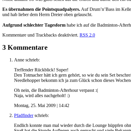
Es übernahmen die Pointsquadpalyers.
Auf Drum’n’Bass im Keller 
und hab lieber dem Herrn Dreier oben gelauscht.
Aufgrund schlechter Tagesform
habe ich auf die Badminton-Afterho
Kommentare und Trackbacks deaktiviert.
RSS 2.0
3 Kommentare
Anne
schrieb:
Treffender Rückblick! Super!
Den Totmacher hätt ich gern gehört, so wie du sein Set beschrei
Needlehopper bekomm ich ja zum Glück schon dieses Wochenen
Oh nein, die Badminton-Afterhour verpasst :(
Naja, wird alles nachgeholt! :)
Montag, 25. Mai 2009 | 14:42
Pfadfinder
schrieb:
Endlich konnte man mal wieder durch die Lounge hüppfen ohne
Spaß hat die Stunde Auflegen auch gemacht und viele Bekannt