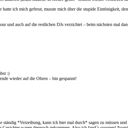
hatte ich mich gefreut, musste mich über die stupide Eintönigkeit, de
ur und auch auf die restlichen DJs verzichtet – beim nächsten mal dan
bst :)
de wieder auf die Ohren – bin gespannt!
 ständig *Verzeihung, kann ich hier mal durch* sagen zu müssen und 
e Gesichter waren dennoch gekommen. Also ich fand´s suuuper! *vorsi