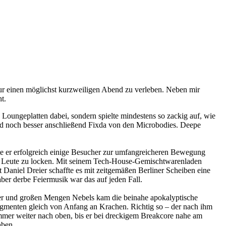
tur einen möglichst kurzweiligen Abend zu verleben. Neben mir
t.
e Loungeplatten dabei, sondern spielte mindestens so zackig auf, wie
und noch besser anschließend Fixda von den Microbodies. Deepe
nte er erfolgreich einige Besucher zur umfangreicheren Bewegung
die Leute zu locken. Mit seinem Tech-House-Gemischtwarenladen
t Daniel Dreier schaffte es mit zeitgemäßen Berliner Scheiben eine
aber derbe Feiermusik war das auf jeden Fall.
ter und großen Mengen Nebels kam die beinahe apokalyptische
agmenten gleich von Anfang an Krachen. Richtig so – der nach ihm
mmer weiter nach oben, bis er bei dreckigem Breakcore nahe am
aben.