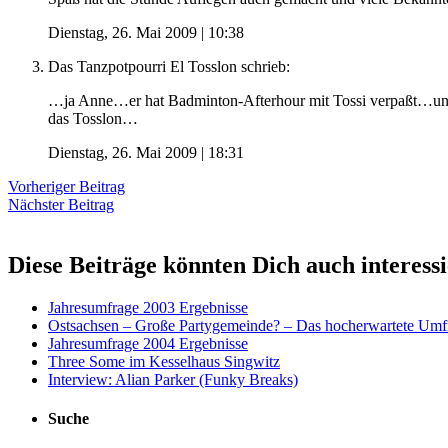
Dienstag, 26. Mai 2009 | 10:38
Das Tanzpotpourri El Tosslon
schrieb:
…ja Anne…er hat Badminton-Afterhour mit Tossi verpaßt
das Tosslon…
Dienstag, 26. Mai 2009 | 18:31
Vorheriger Beitrag
Nächster Beitrag
Diese Beiträge könnten Dich auch interess
Jahresumfrage 2003 Ergebnisse
Ostsachsen – Große Partygemeinde? – Das hocherwartete Umf
Jahresumfrage 2004 Ergebnisse
Three Some im Kesselhaus Singwitz
Interview: Alian Parker (Funky Breaks)
Suche