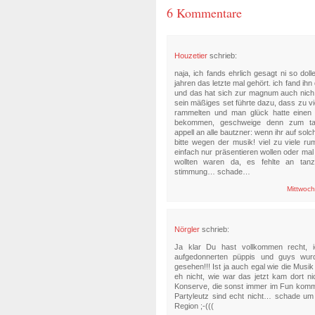
6 Kommentare
Houzetier
schrieb:
naja, ich fands ehrlich gesagt ni so dol
jahren das letzte mal gehört. ich fand ih
und das hat sich zur magnum auch nich 
sein mäßiges set führte dazu, dass zu viel
rammelten und man glück hatte einen
bekommen, geschweige denn zum ta
appell an alle bautzner: wenn ihr auf so
bitte wegen der musik! viel zu viele rum
einfach nur präsentieren wollen oder mal 
wollten waren da, es fehlte an tan
stimmung… schade…
Mittwoch
Nörgler
schrieb:
Ja klar Du hast vollkommen recht, i
aufgedonnerten püppis und guys wu
gesehen!!! Ist ja auch egal wie die Musik 
eh nicht, wie war das jetzt kam dort n
Konserve, die sonst immer im Fun kom
Partyleutz sind echt nicht… schade um 
Region ;-(((