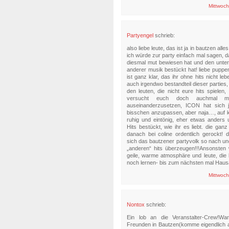
Mittwoch
Partyengel
schrieb:
also liebe leute, das ist ja in bautzen alle
ich würde zur party einfach mal sagen, 
diesmal mut bewiesen hat und den unter
anderer musik bestückt hat! liebe pupp
ist ganz klar, das ihr ohne hits nicht leb
auch irgendwo bestandteil dieser parties
den leuten, die nicht eure hits spielen
versucht euch doch auchmal m
auseinanderzusetzen, ICON hat sich 
bisschen anzupassen, aber naja…, auf ke
ruhig und eintönig, eher etwas anders 
Hits bestückt, wie ihr es liebt. die gan
danach bei coline ordentlich gerockt! da
sich das bautzener partyvolk so nach u
„anderen“ hits überzeugen!!!Ansonsten
geile, warme atmosphäre und leute, die
noch lernen- bis zum nächsten mal Haus
Mittwoch
Nontox
schrieb:
Ein lob an die Veranstalter-Crew!Wa
Freunden in Bautzen(komme eigendlich a