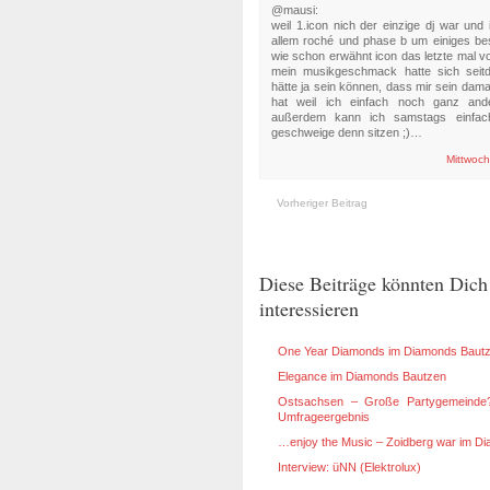
@mausi:
weil 1.icon nich der einzige dj war un
allem roché und phase b um einiges bes
wie schon erwähnt icon das letzte mal vo
mein musikgeschmack hatte sich seit
hätte ja sein können, dass mir sein damal
hat weil ich einfach noch ganz ande
außerdem kann ich samstags einfach
geschweige denn sitzen ;)…
Mittwoch
Vorheriger Beitrag
Diese Beiträge könnten Dich
interessieren
One Year Diamonds im Diamonds Baut
Elegance im Diamonds Bautzen
Ostsachsen – Große Partygemeinde
Umfrageergebnis
…enjoy the Music – Zoidberg war im D
Interview: üNN (Elektrolux)