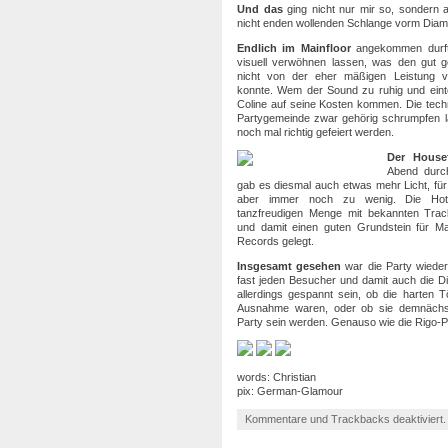
Und das
ging nicht nur mir so, sondern 
nicht enden wollenden Schlange vorm Dia
Endlich im Mainfloor
angekommen durft
visuell verwöhnen lassen, was den gut ge
nicht von der eher mäßigen Leistung
konnte. Wem der Sound zu ruhig und eintö
Coline auf seine Kosten kommen. Die tech
Partygemeinde zwar gehörig schrumpfen la
noch mal richtig gefeiert werden.
Der Housef
Abend durch
gab es diesmal auch etwas mehr Licht, für 
aber immer noch zu wenig. Die Ho
tanzfreudigen Menge mit bekannten Track
und damit einen guten Grundstein für Ma
Records gelegt.
Insgesamt gesehen
war die Party wieder 
fast jeden Besucher und damit auch die 
allerdings gespannt sein, ob die harten 
Ausnahme waren, oder ob sie demnächst 
Party sein werden. Genauso wie die Rigo-P
words: Christian
pix: German-Glamour
Kommentare und Trackbacks deaktiviert