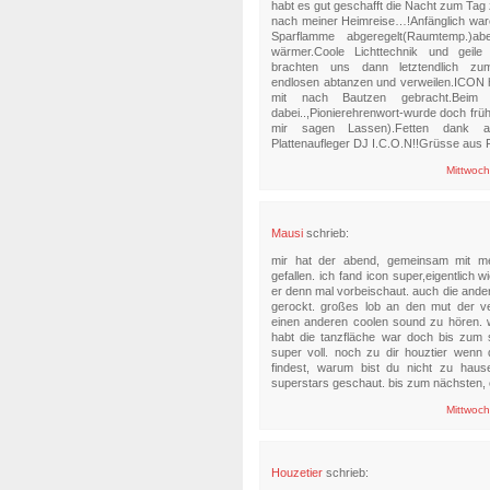
habt es gut geschafft die Nacht zum Tag
nach meiner Heimreise…!Anfänglich war
Sparflamme abgeregelt(Raumtemp.)a
wärmer.Coole Lichttechnik und gei
brachten uns dann letztendlich zu
endlosen abtanzen und verweilen.ICON 
mit nach Bautzen gebracht.Beim 
dabei..,Pionierehrenwort-wurde doch frü
mir sagen Lassen).Fetten dank
Plattenaufleger DJ I.C.O.N!!Grüsse aus 
Mittwoch
Mausi
schrieb:
mir hat der abend, gemeinsam mit me
gefallen. ich fand icon super,eigentlich
er denn mal vorbeischaut. auch die ande
gerockt. großes lob an den mut der ver
einen anderen coolen sound zu hören. w
habt die tanzfläche war doch bis zum 
super voll. noch zu dir houztier wenn 
findest, warum bist du nicht zu haus
superstars geschaut. bis zum nächsten,
Mittwoch
Houzetier
schrieb: