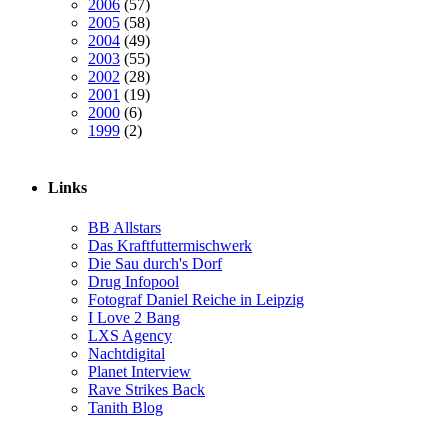
2006
(57)
2005
(58)
2004
(49)
2003
(55)
2002
(28)
2001
(19)
2000
(6)
1999
(2)
Links
BB Allstars
Das Kraftfuttermischwerk
Die Sau durch's Dorf
Drug Infopool
Fotograf Daniel Reiche in Leipzig
I Love 2 Bang
LXS Agency
Nachtdigital
Planet Interview
Rave Strikes Back
Tanith Blog