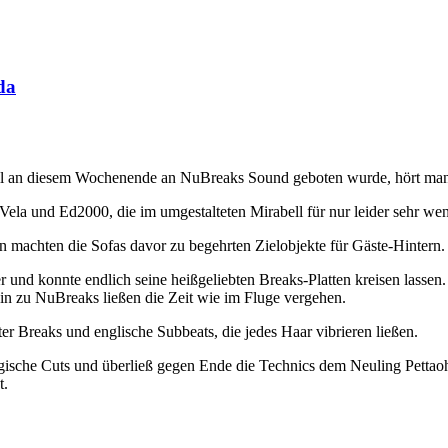
da
ll an diesem Wochenende an NuBreaks Sound geboten wurde, hört man s
ela und Ed2000, die im umgestalteten Mirabell für nur leider sehr weni
machten die Sofas davor zu begehrten Zielobjekte für Gäste-Hintern.
nd konnte endlich seine heißgeliebten Breaks-Platten kreisen lassen.
in zu NuBreaks ließen die Zeit wie im Fluge vergehen.
ter Breaks und englische Subbeats, die jedes Haar vibrieren ließen.
ergische Cuts und überließ gegen Ende die Technics dem Neuling Pett
t.