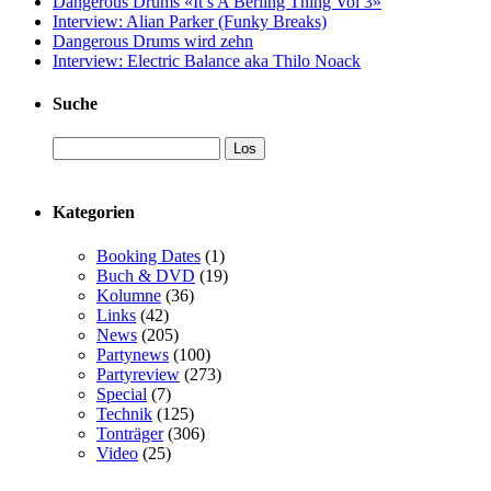
Dangerous Drums «It’s A Berling Thing Vol 3»
Interview: Alian Parker (Funky Breaks)
Dangerous Drums wird zehn
Interview: Electric Balance aka Thilo Noack
Suche
Kategorien
Booking Dates
(1)
Buch & DVD
(19)
Kolumne
(36)
Links
(42)
News
(205)
Partynews
(100)
Partyreview
(273)
Special
(7)
Technik
(125)
Tonträger
(306)
Video
(25)