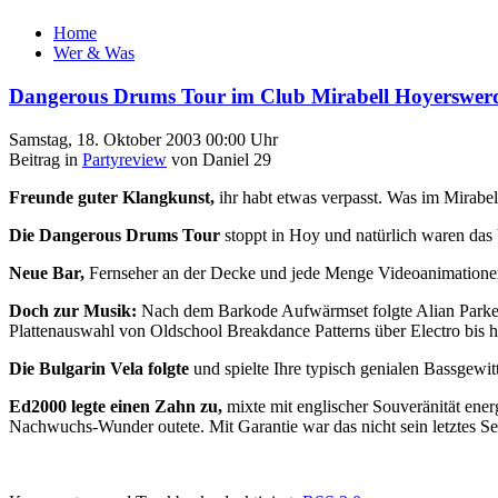
Home
Wer & Was
Dangerous Drums Tour im Club Mirabell Hoyerswer
Samstag, 18. Oktober 2003 00:00 Uhr
Beitrag in
Partyreview
von Daniel 29
Freunde guter Klangkunst,
ihr habt etwas verpasst. Was im Mirabe
Die Dangerous Drums Tour
stoppt in Hoy und natürlich waren das V
Neue Bar,
Fernseher an der Decke und jede Menge Videoanimationen 
Doch zur Musik:
Nach dem Barkode Aufwärmset folgte Alian Parker u
Plattenauswahl von Oldschool Breakdance Patterns über Electro bis h
Die Bulgarin Vela folgte
und spielte Ihre typisch genialen Bassgewit
Ed2000 legte einen Zahn zu,
mixte mit englischer Souveränität en
Nachwuchs-Wunder outete. Mit Garantie war das nicht sein letztes Se