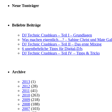
Neue Tonträger
Beliebte Beiträge
DJ Technic Crashkurs – Teil I – Grundlagen
Was machen eigentlich…? – Sabine Christ und Mate Gal
DJ Technic Crashkurs – Teil II – Das erste Mixing
6 unentbehrliche Tipps für Digital-DJs
DJ Technic Crashkurs – Teil IV – Tipps & Tricks
Archive
2013
(1)
2012
(28)
2011
(41)
2010
(263)
2009
(218)
2008
(188)
2007
(103)