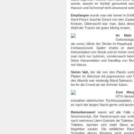
würde, obwohl im Vorfeld gemunkelt wu
Hanson und Schrempf nicht anwesend sein
Empfangen
wurde man wie immer in Görlitz
Hard-Floors brachte Girard von den Zaube
Kreisen. Überrascht war man, dass diese
Wahl der Tracks ein gutes Mixing erwies.
Im Main
d
Geburtstags
als sonst, blitzte der Strobe im Hauptsaal
Ironbasesound. Später erwies er dan
Interpretation von Musik und ist immer noc
man nicht nur zuhören, sondernauch beim
Seine Interpretation und Handling von Mus
nur klasse.
Sixten Vait,
der die von den Plastix vertr
Platten im Wechsel mit prgressivem und N
des Abends war eindeutig Maral Salmassi. 
bei ihr die Crowd ab wie Schmitz Katze.
Zum Mor
HTO-Vertre
smoothen elektrischen Techhouseplatten,
es nach der langen Nacht gerne und tanze
Bemerkenswert
waren auf alle Fälle 
Nostromoclub. Der Hardvorraum war schi
nach mehreren Litern Getränk die Toiletten
Toiletten, dachten sich viele! Diese 
begehbar sauber. Die weiblichen Räum
Schreiber dieses Reviews nicht inspiz