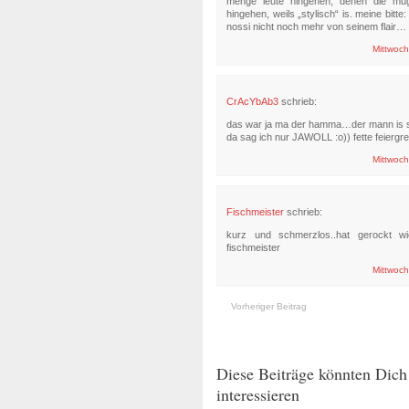
menge leute hingehen, denen die mug
hingehen, weils „stylisch“ is. meine bitt
nossi nicht noch mehr von seinem flair…
Mittwoch
CrAcYbAb3
schrieb:
das war ja ma der hamma…der mann is so 
da sag ich nur JAWOLL :o)) fette feiergr
Mittwoch
Fischmeister
schrieb:
kurz und schmerzlos..hat gerockt wi
fischmeister
Mittwoch
Vorheriger Beitrag
Diese Beiträge könnten Dich
interessieren