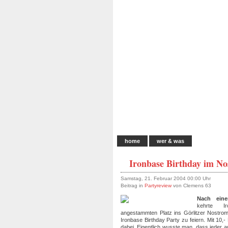
home
wer & was
Ironbase Birthday im No
Samstag, 21. Februar 2004 00:00 Uhr
Beitrag in
Partyreview
von Clemens 63
Nach eine
kehrte I
angestammten Platz ins Görlitzer Nostro
Ironbase Birthday Party zu feiern. Mit 10,
dabei. Eigentlich wusste man, dass jeder