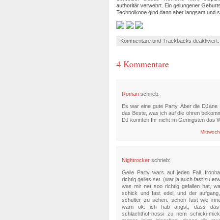
authoritär verwehrt. Ein gelungener Gebur
Technoikone gind dann aber langsam und si
Kommentare und Trackbacks deaktiviert
4 Kommentare
Roman
schrieb:
Es war eine gute Party. Aber die DJane
das Beste, was ich auf die ohren bekom
DJ konnten Ihr nicht im Geringsten das 
Mittwoch
Nightrocker
schrieb:
Geile Party wars auf jeden Fall. Ironb
richtig geiles set. (war ja auch fast zu e
was mir net soo richtig gefallen hat, 
schick und fast edel. und der aufgang
schulter zu sehen. schon fast wie inne
warn ok. ich hab angst, dass das g
schlachthof-nossi zu nem schicki-mick