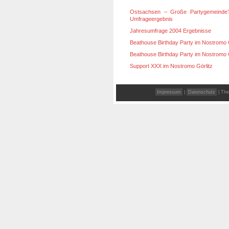
Ostsachsen – Große Partygemeinde
Umfrageergebnis
Jahresumfrage 2004 Ergebnisse
Beathouse Birthday Party im Nostromo G
Beathouse Birthday Party im Nostromo G
Support XXX im Nostromo Görlitz
Impressum
|
Datenschutz
| The