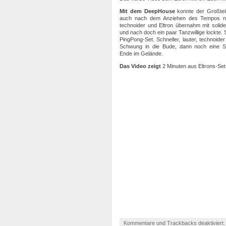
Mit dem DeepHouse
konnte der Großteil
auch nach dem Anziehen des Tempos ni
technoider und Eltron übernahm mit soli
und nach doch ein paar Tanzwillige lockte. 
PingPong-Set. Schneller, lauter, technoi
Schwung in die Bude, dann noch eine S
Ende im Gelände.
Das Video zeigt
2 Minuten aus Eltrons-Set
Kommentare und Trackbacks deaktiviert