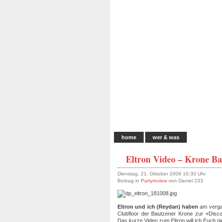
home
wer & was
Eltron Video – Krone Ba
Dienstag, 21. Oktober 2008 10:30 Uhr
Beitrag in
Partyreview
von Daniel 233
Eltron und ich (Reydan) haben
am verga
Clubfloor der Bautzener Krone zur «Disco
Das kurze Video zum Eltron will ich Euch ni