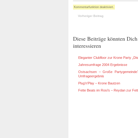
Kommentarfunktion deaktiviert.
Vorheriger Beitrag
Diese Beiträge könnten Dich
interessieren
Eleganter Clubfloor zur Krone Party „Di
Jahresumfrage 2004 Ergebnisse
Ostsachsen – Große Partygemeinde
Umfrageergebnis
Plug’n’Play – Krone Bautzen
Fette Beats im Rosi’s – Reydan zur Fettt