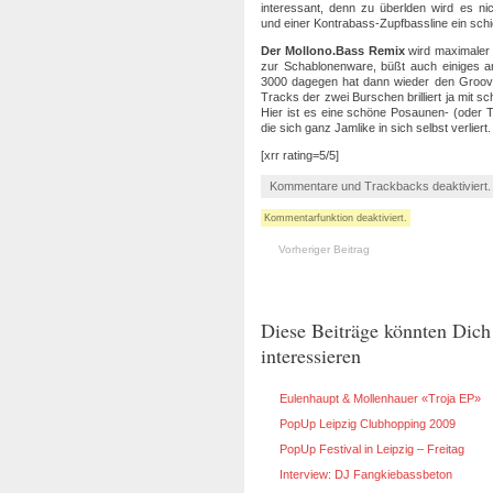
interessant, denn zu überlden wird es ni
und einer Kontrabass-Zupfbassline ein sch
Der Mollono.Bass Remix
wird maximaler
zur Schablonenware, büßt auch einiges a
3000 dagegen hat dann wieder den Groov
Tracks der zwei Burschen brilliert ja mit 
Hier ist es eine schöne Posaunen- (oder
die sich ganz Jamlike in sich selbst verlier
[xrr rating=5/5]
Kommentare und Trackbacks deaktiviert
Kommentarfunktion deaktiviert.
Vorheriger Beitrag
Diese Beiträge könnten Dich
interessieren
Eulenhaupt & Mollenhauer «Troja EP»
PopUp Leipzig Clubhopping 2009
PopUp Festival in Leipzig – Freitag
Interview: DJ Fangkiebassbeton