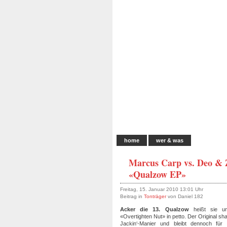
home
wer & was
Marcus Carp vs. Deo &
«Qualzow EP»
Freitag, 15. Januar 2010 13:01 Uhr
Beitrag in
Tonträger
von Daniel 182
Acker die 13. Qualzow
heißt sie un
«Overtighten Nut» in petto. Der Original s
Jackin‘-Manier und bleibt dennoch für 