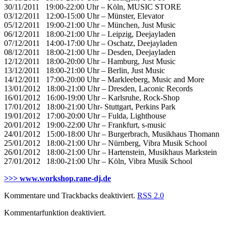
30/11/2011 19:00-22:00 Uhr – Köln, MUSIC STORE
03/12/2011 12:00-15:00 Uhr – Münster, Elevator
05/12/2011 19:00-21:00 Uhr – München, Just Music
06/12/2011 18:00-21:00 Uhr – Leipzig, Deejayladen
07/12/2011 14:00-17:00 Uhr – Oschatz, Deejayladen
08/12/2011 18:00-21:00 Uhr – Desden, Deejayladen
12/12/2011 18:00-20:00 Uhr – Hamburg, Just Music
13/12/2011 18:00-21:00 Uhr – Berlin, Just Music
14/12/2011 17:00-20:00 Uhr – Markleeberg, Music and More
13/01/2012 18:00-21:00 Uhr – Dresden, Laconic Records
16/01/2012 16:00-19:00 Uhr – Karlsruhe, Rock-Shop
17/01/2012 18:00-21:00 Uhr- Stuttgart, Perkins Park
19/01/2012 17:00-20:00 Uhr – Fulda, Lighthouse
20/01/2012 19:00-22:00 Uhr – Frankfurt, s-music
24/01/2012 15:00-18:00 Uhr – Burgerbrach, Musikhaus Thomann
25/01/2012 18:00-21:00 Uhr – Nürnberg, Vibra Musik School
26/01/2012 18:00-21:00 Uhr – Hartenstein, Musikhaus Markstein
27/01/2012 18:00-21:00 Uhr – Köln, Vibra Musik School
>>> www.workshop.rane-dj.de
Kommentare und Trackbacks deaktiviert.
RSS 2.0
Kommentarfunktion deaktiviert.