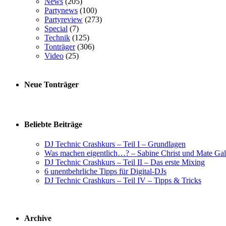
News
(205)
Partynews
(100)
Partyreview
(273)
Special
(7)
Technik
(125)
Tonträger
(306)
Video
(25)
Neue Tonträger
Beliebte Beiträge
DJ Technic Crashkurs – Teil I – Grundlagen
Was machen eigentlich…? – Sabine Christ und Mate Gal
DJ Technic Crashkurs – Teil II – Das erste Mixing
6 unentbehrliche Tipps für Digital-DJs
DJ Technic Crashkurs – Teil IV – Tipps & Tricks
Archive