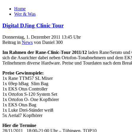
Home
Wer & Was
Digital DJing Clinic Tour
Donnerstag, 1. Dezember 2011 13:45 Uhr
Beitrag in
News
von Daniel 300
Im Rahmen der Rane-Clinic-Tour 2011/12
laden Rane/Serato und 
sich die Asurichter dabei neben Ortofon-Tonabnehmern und dem EKS 
Teilnehmern diverse Hardware. Preise und Tourdaten nach dem Brea
Preise Gewinnspiele:
1x Rane TTM57 SL Mixer
1x 69ep hBag Slim Bag
1x EKS Otus Controller
1x Ortofon S-120 System Set
1x Ortofon O- One Kopfhörer
1x EKS Otus Bag
1x Luke Drei-Ständer weiß
5x Aerial7 Kopfhörer
Hier die Termine
28/11/2011 18:00-21:00 Uhr – Tübingen, TOP10