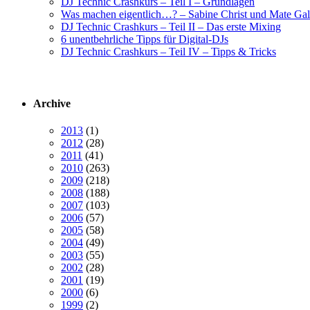
DJ Technic Crashkurs – Teil I – Grundlagen
Was machen eigentlich…? – Sabine Christ und Mate Gal
DJ Technic Crashkurs – Teil II – Das erste Mixing
6 unentbehrliche Tipps für Digital-DJs
DJ Technic Crashkurs – Teil IV – Tipps & Tricks
Archive
2013
(1)
2012
(28)
2011
(41)
2010
(263)
2009
(218)
2008
(188)
2007
(103)
2006
(57)
2005
(58)
2004
(49)
2003
(55)
2002
(28)
2001
(19)
2000
(6)
1999
(2)