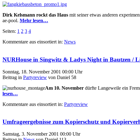
Dirk Kelsmann rockt das Haus
mit seiner etwas anderen experimen
ae-pool.
Mehr lesen…
Seiten:
1
2
3
4
Kommentare aus
einsortiert in:
News
NURHouse in Singwitz & Ladys Night in Bautzen / Li
Sonntag, 18. November 2001 00:00 Uhr
Beitrag in
Partyreview
von Daniel 58
Am 10. November
dürfte Langeweile ein Fremd
lesen…
Kommentare aus
einsortiert in:
Partyreview
Umfrageergebnisse zum Kopierschutz und Kopierver
Samstag, 3. November 2001 00:00 Uhr
Beitrag in
News
von Daniel 113