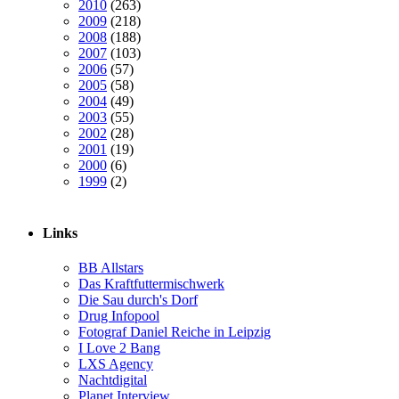
2010
(263)
2009
(218)
2008
(188)
2007
(103)
2006
(57)
2005
(58)
2004
(49)
2003
(55)
2002
(28)
2001
(19)
2000
(6)
1999
(2)
Links
BB Allstars
Das Kraftfuttermischwerk
Die Sau durch's Dorf
Drug Infopool
Fotograf Daniel Reiche in Leipzig
I Love 2 Bang
LXS Agency
Nachtdigital
Planet Interview