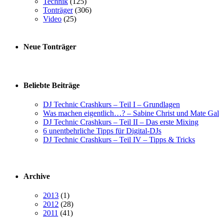
Technik
(125)
Tonträger
(306)
Video
(25)
Neue Tonträger
Beliebte Beiträge
DJ Technic Crashkurs – Teil I – Grundlagen
Was machen eigentlich…? – Sabine Christ und Mate Gal
DJ Technic Crashkurs – Teil II – Das erste Mixing
6 unentbehrliche Tipps für Digital-DJs
DJ Technic Crashkurs – Teil IV – Tipps & Tricks
Archive
2013
(1)
2012
(28)
2011
(41)