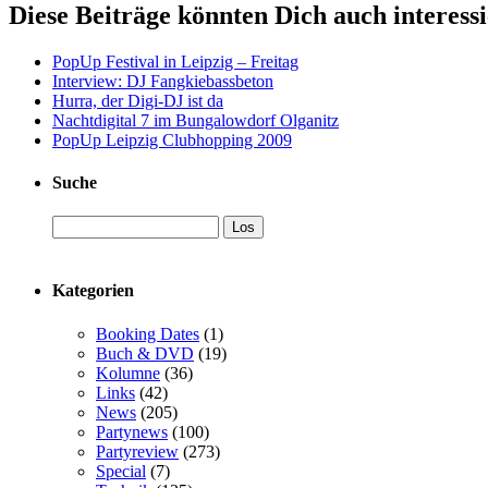
Diese Beiträge könnten Dich auch interess
PopUp Festival in Leipzig – Freitag
Interview: DJ Fangkiebassbeton
Hurra, der Digi-DJ ist da
Nachtdigital 7 im Bungalowdorf Olganitz
PopUp Leipzig Clubhopping 2009
Suche
Kategorien
Booking Dates
(1)
Buch & DVD
(19)
Kolumne
(36)
Links
(42)
News
(205)
Partynews
(100)
Partyreview
(273)
Special
(7)