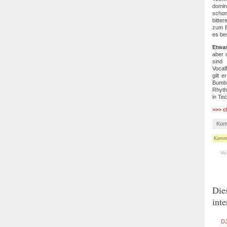
domin
schon
bitte
zum E
es be
Etwas
aber 
sind
Vocalf
gilt 
Bumbl
Rhyth
in Tec
>>> c
Kom
Kommen
Vo
Die
inte
DJ