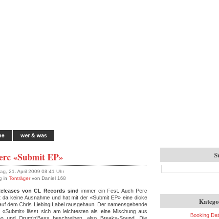
me
wer & was
S
erc «Submit EP»
ag, 21. April 2009 08:41 Uhr
g in
Tonträger
von Daniel 168
Releases von CL Records sind
immer ein Fest. Auch Perc
 da keine Ausnahme und hat mit der «Submit EP» eine dicke
Katego
 auf dem Chris Liebing Label rausgehaun. Der namensgebende
 «Submit» lässt sich am leichtesten als eine Mischung aus
Booking Da
o und Drum’n’Bass beschreiben, also Breaks-Sound. Die