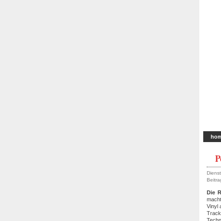
ho
P
Dienst
Beitra
Die 
macht
Vinyl
Track
Techn