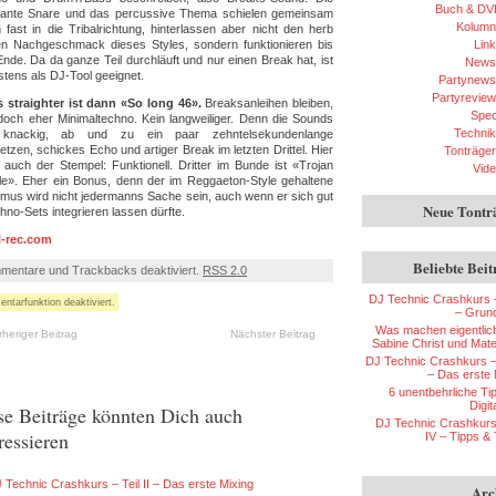
Buch & DV
ante Snare und das percussive Thema schielen gemeinsam
Kolumn
 fast in die Tribalrichtung, hinterlassen aber nicht den herb
ren Nachgeschmack dieses Styles, sondern funktionieren bis
Lin
nde. Da da ganze Teil durchläuft und nur einen Break hat, ist
News
stens als DJ-Tool geeignet.
Partynews
Partyreview
 straighter ist dann «So long 46».
Breaksanleihen bleiben,
Spec
doch eher Minimaltechno. Kein langweiliger. Denn die Sounds
Technik
 knackig, ab und zu ein paar zehntelsekundenlange
etzen, schickes Echo und artiger Break im letzten Drittel. Hier
Tonträger
er auch der Stempel: Funktionell. Dritter im Bunde ist «Trojan
Vid
e». Eher ein Bonus, denn der im Reggaeton-Style gehaltene
mus wird nicht jedermanns Sache sein, auch wenn er sich gut
Neue Tontr
hno-Sets integrieren lassen dürfte.
l-rec.com
Beliebte Beit
mentare und Trackbacks deaktiviert.
RSS 2.0
DJ Technic Crashkurs – 
tarfunktion deaktiviert.
– Grun
Was machen eigentli
rheriger Beitrag
Nächster Beitrag
Sabine Christ und Mate
DJ Technic Crashkurs – T
– Das erste 
6 unentbehrliche Tip
Digi
se Beiträge könnten Dich auch
DJ Technic Crashkurs 
ressieren
IV – Tipps & 
 Technic Crashkurs – Teil II – Das erste Mixing
Arc