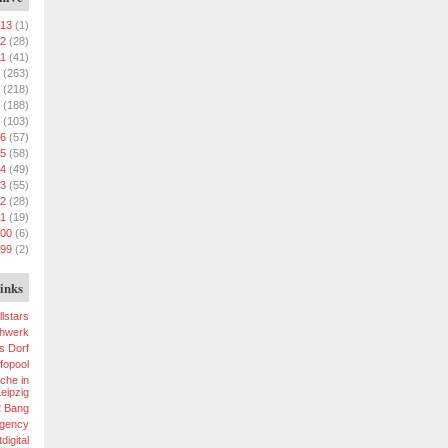
13
(1)
2
(28)
11
(41)
(263)
(218)
(188)
(103)
6
(57)
5
(58)
4
(49)
3
(55)
2
(28)
1
(19)
00
(6)
99
(2)
inks
llstars
chwerk
s Dorf
fopool
che in
eipzig
2 Bang
gency
digital