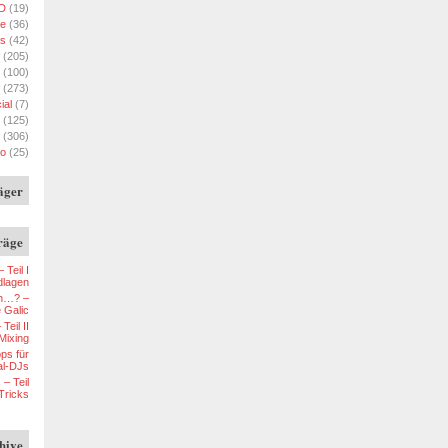
D
(19)
e
(36)
ks
(42)
(205)
(100)
(273)
ial
(7)
(125)
(306)
eo
(25)
äger
räge
Teil I
dlagen
ch…? –
 Galic
eil II
Mixing
ps für
tal-DJs
– Teil
Tricks
hive