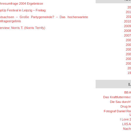
hresumfrage 2004 Ergebnisse
20
pUp Festival in Leipzig – Freitag
201
20
tsachsen – Große Partygemeinde? – Das hocherwartete
frageergebnis
2010
2009
terview: Norris T. (Norris Terrify)
2008
2007
200
200
200
200
200
200
20
19
L
BB A
Das Kraftfuttermis
Die Sau durch'
Drug In
Fotograf Daniel Rei
L
I Love 
LXS A
Nacht