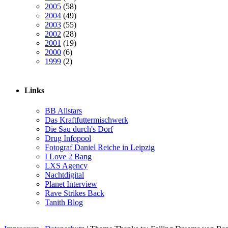
2005
(58)
2004
(49)
2003
(55)
2002
(28)
2001
(19)
2000
(6)
1999
(2)
Links
BB Allstars
Das Kraftfuttermischwerk
Die Sau durch's Dorf
Drug Infopool
Fotograf Daniel Reiche in Leipzig
I Love 2 Bang
LXS Agency
Nachtdigital
Planet Interview
Rave Strikes Back
Tanith Blog