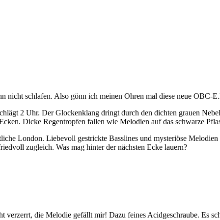
nn nicht schlafen. Also gönn ich meinen Ohren mal diese neue OBC-E.P.,
 schlägt 2 Uhr. Der Glockenklang dringt durch den dichten grauen Nebe
Ecken. Dicke Regentropfen fallen wie Melodien auf das schwarze Pflast
tliche London. Liebevoll gestrickte Basslines und mysteriöse Melodien
riedvoll zugleich. Was mag hinter der nächsten Ecke lauern?
ht verzerrt, die Melodie gefällt mir! Dazu feines Acidgeschraube. Es sc