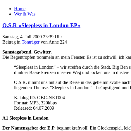
Home
Wer & Was
O.S.R «Sleepless in London EP»
Samstag, 4. Juli 2009 23:39 Uhr
Beitrag in
Tonträger
von Anne 224
Samstagabend, Gewitter.
Die Regentropfen trommeln an mein Fenster. Es ist zu schwül, ich ka
“Sleepless in London” – wir streifen durch die Stadt, Big Ben
dunkler Bässe kreuzen unseren Weg und locken uns in düstere 
O.S.R. nimmt uns mit auf die Reise in das geheimnisvolle näch
liegenden Themse. “Sleepless in London” – beängstigend und f
Katalog ID: OBC-NET004
Format: MP3, 320kbps
Released: 04.07.2009
A1 Sleepless in London
Der Namensgeber der E.P.
beginnt kraftvoll! Ein Glockenspiel, leic