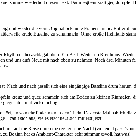
rauenstimme wiederholt diesen Text. Dann legt ein kräftiger, dumpfer Ba
Hintergrund wieder die vom Original bekannte Frauenstimme. Entfernt p
 mittlerweile grade Bassline zu schummeln. Ohne große Highlights stamp
 der Rhythmus herzschlagähnlich. Ein Beat. Weiter im Rhythmus. Wieder
chen und uns aufs Neue mit nach oben zu nehmen. Nach drei Minuten fän
aus.
at. Nach und nach gesellt sich eine eingängige Bassline drum herum, d
eln kreuz und quer, sammeln sich am Boden zu kleinen Rinnsalen, die 
ergiegeladen und vielschichtig.
ie hört, umso mehr findet man in den Titeln. Das erste Mal hab ich die
zahlt sich aus, vieles erschließt sich mir erst jetzt.
ch mit auf die Reise durch die regnerische Nacht (vielleicht passt’s a
r, zu Beginn hat es Ambient-Charakter, sehr stimmungsvoll, hat was!