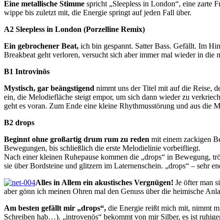
Eine metallische Stimme
spricht „Sleepless in London“, eine zarte F
wippe bis zuletzt mit, die Energie springt auf jeden Fall über.
A2 Sleepless in London (Porzelline Remix)
Ein gebrochener Beat,
ich bin gespannt. Satter Bass. Gefällt. Im 
Breakbeat geht verloren, versucht sich aber immer mal wieder in die
B1 Introvinös
Mystisch, gar beängstigend
nimmt uns der Titel mit auf die Reise,
ein, die Melodiefläche steigt empor, um sich dann wieder zu verkrie
geht es voran. Zum Ende eine kleine Rhythmusstörung und aus die M
B2 drops
Beginnt ohne großartig drum rum zu reden
mit einem zackigen Be
Bewegungen, bis schließlich die erste Melodielinie vorbeifliegt.
Nach einer kleinen Ruhepause kommen die „drops“ in Bewegung, tröpf
sie über Bordsteine und glitzern im Laternenschein. „drops“ – sehr en
Alles in Allem ein akustisches Vergnügen!
Je öfter man s
aber gönn ich meinen Ohren mal den Genuss über die heimische Anlage – 
Am besten gefällt mir „drops“,
die Energie reißt mich mit, nimmt mi
Schreiben hab…). „introvenös“ bekommt von mir Silber, es ist ruhige