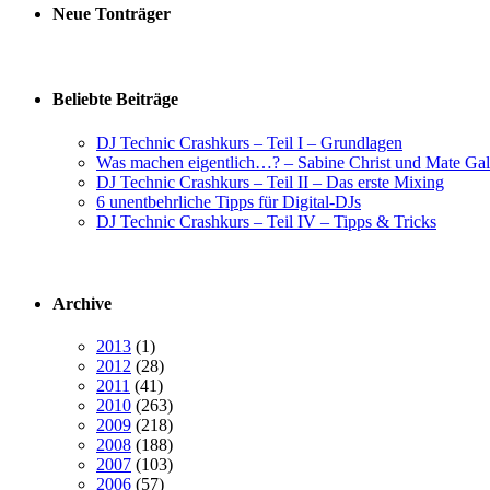
Neue Tonträger
Beliebte Beiträge
DJ Technic Crashkurs – Teil I – Grundlagen
Was machen eigentlich…? – Sabine Christ und Mate Gal
DJ Technic Crashkurs – Teil II – Das erste Mixing
6 unentbehrliche Tipps für Digital-DJs
DJ Technic Crashkurs – Teil IV – Tipps & Tricks
Archive
2013
(1)
2012
(28)
2011
(41)
2010
(263)
2009
(218)
2008
(188)
2007
(103)
2006
(57)