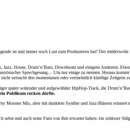
ende ist und immer noch Lust zum Produzieren hat? Der mittlerweile sc
 Jazz, House, Drum’n’Bass, Downbeatz und einigem Anderem. Ebenso zah
französischer Sprechgesang… Um nur einige zu nennen. Heraus kommt d
da nicht versucht den momentanen oder vermeintlich künftige Zeitgeist 
ruhiger später wütender und aufgewühlter HipHop-Track, die Drum’n’Ba
ein Publikum rocken dürfte.
y Monster Mix, aber mit dunklem Synthie und Jazz-Bläsern erinnert
 sebst und auch seine Fans von ihm erwartet haben: ein zeitloser Stil