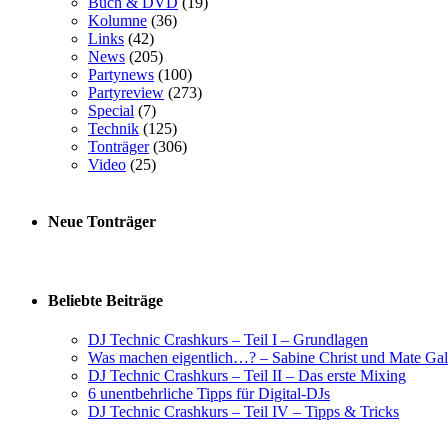
Buch & DVD
(19)
Kolumne
(36)
Links
(42)
News
(205)
Partynews
(100)
Partyreview
(273)
Special
(7)
Technik
(125)
Tonträger
(306)
Video
(25)
Neue Tonträger
Beliebte Beiträge
DJ Technic Crashkurs – Teil I – Grundlagen
Was machen eigentlich…? – Sabine Christ und Mate Gal
DJ Technic Crashkurs – Teil II – Das erste Mixing
6 unentbehrliche Tipps für Digital-DJs
DJ Technic Crashkurs – Teil IV – Tipps & Tricks