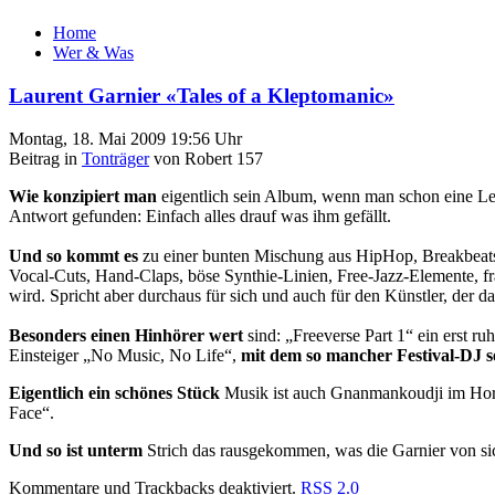
Home
Wer & Was
Laurent Garnier «Tales of a Kleptomanic»
Montag, 18. Mai 2009 19:56 Uhr
Beitrag in
Tonträger
von Robert 157
Wie konzipiert man
eigentlich sein Album, wenn man schon eine Leg
Antwort gefunden: Einfach alles drauf was ihm gefällt.
Und so kommt es
zu einer bunten Mischung aus HipHop, Breakbeats,
Vocal-Cuts, Hand-Claps, böse Synthie-Linien, Free-Jazz-Elemente, 
wird. Spricht aber durchaus für sich und auch für den Künstler, der 
Besonders einen Hinhörer wert
sind: „Freeverse Part 1“ ein erst 
Einsteiger „No Music, No Life“,
mit dem so mancher Festival-DJ s
Eigentlich ein schönes Stück
Musik ist auch Gnanmankoudji im Horn
Face“.
Und so ist unterm
Strich das rausgekommen, was die Garnier von sich
Kommentare und Trackbacks deaktiviert.
RSS 2.0