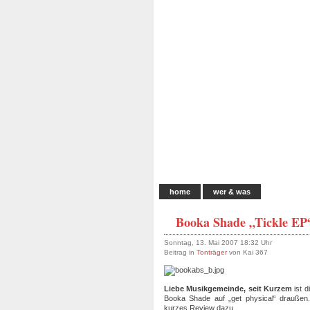
home
wer & was
Booka Shade „Tickle EP
Sonntag, 13. Mai 2007 18:32 Uhr
Beitrag in
Tonträger
von Kai 367
Liebe Musikgemeinde, seit Kurzem
ist 
Booka Shade auf „get physical“ draußen.
kurzes Review dazu.