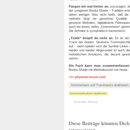
Fangen wir mal hinten an,
sozusagen: de
der ureigenen Booka Shade – Tradition en
daher weniger. Was nicht heißt, daß die 
vielmehr birgt sie gewohnte Qualität.
gesetzte Melodien, digitalisierte Flötenp
auch ein leises, tiefes „Ommmmmm“ gehört 
Die Scheibe is symphatisch harmonisch.
„Tickle“ knüpft da nicht an.
Es ist der 
Track der beiden. Stramme Trommelschläge
auf – dann spielen sich die Synthie-Linien
wieder und wieder. Abgerundet ist auch di
melodischen Ansätzen, die dezent gesetz
stören.
Als Fazit kann man zusammenfasse
Booka Shade mit Minimalsound von heute.
>>> physical-music.com
Kommentare und Trackbacks deaktiviert
Kommentarfunktion deaktiviert.
Vorheriger Beitrag
Diese Beiträge könnten Dich
interessieren