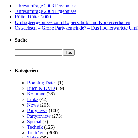
Jahresumfrage 2003 Ergebnisse
Jahresumfrage 2004 Ergebnisse
Rüttel Düttel 2000
Umfrageergebnisse zum Kopierschutz und Kopierverhalten
Ostsachsen – Große Partygemeinde? – Das hocherwartete Umf
Suche
Kategorien
Booking Dates
(1)
Buch & DVD
(19)
Kolumne
(36)
Links
(42)
News
(205)
Partynews
(100)
Partyreview
(273)
Special
(7)
Technik
(125)
Tonträger
(306)