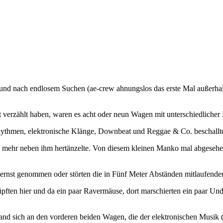
 und nach endlosem Suchen (ae-crew ahnungslos das erste Mal außerhalb
t verzählt haben, waren es acht oder neun Wagen mit unterschiedlicher
thmen, elektronische Klänge, Downbeat und Reggae & Co. beschallten
nd mehr neben ihm hertänzelte. Von diesem kleinen Manko mal abgesehe
ernst genommen oder störten die in Fünf Meter Abständen mitlaufend
pften hier und da ein paar Ravermäuse, dort marschierten ein paar Un
and sich an den vorderen beiden Wagen, die der elektronischen Musi