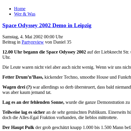
Home
Wer & Was
Space Odyssey 2002 Demo in Leipzig
Samstag, 4. Mai 2002 00:00 Uhr
Beitrag in
Partyreview
von Daniel 35
12.00 Uhr begann die Space Odyssey 2002
auf der Liebknecht Str.
Uhr.
Die Leute waren nicht viel aber auch nicht wenig. Wenn wir uns nich
Fetter Drum’n’Bass,
kickender Techno, smoothe House und Funkrhy
Wagen drei (?)
war allerdings so derb übersteuert, dass bald niema
was aber kaum jemand tat.
Lag es an der fehlenden Sonne,
wurde die ganze Demonstration zu 
Teilweise lag es sicher
an de sehr gemischten Publikum. Einerseits hü
doch die Alles-Egal Fraktion vorhanden, die lieblos mittrottete.
Der Haupt Pulk
der grob geschätzt knapp 1.000 bis 1.500 Mann bef