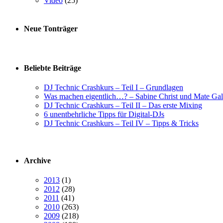
Video
(25)
Neue Tonträger
Beliebte Beiträge
DJ Technic Crashkurs – Teil I – Grundlagen
Was machen eigentlich…? – Sabine Christ und Mate Gal
DJ Technic Crashkurs – Teil II – Das erste Mixing
6 unentbehrliche Tipps für Digital-DJs
DJ Technic Crashkurs – Teil IV – Tipps & Tricks
Archive
2013
(1)
2012
(28)
2011
(41)
2010
(263)
2009
(218)