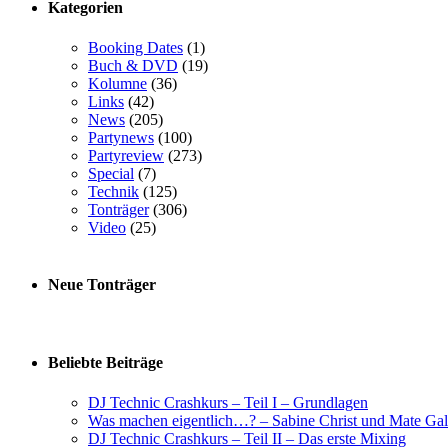
Kategorien
Booking Dates
(1)
Buch & DVD
(19)
Kolumne
(36)
Links
(42)
News
(205)
Partynews
(100)
Partyreview
(273)
Special
(7)
Technik
(125)
Tonträger
(306)
Video
(25)
Neue Tonträger
Beliebte Beiträge
DJ Technic Crashkurs – Teil I – Grundlagen
Was machen eigentlich…? – Sabine Christ und Mate Gal
DJ Technic Crashkurs – Teil II – Das erste Mixing