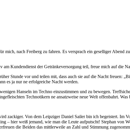
ür mich, nach Freiberg zu fahren. Es versprach ein geselliger Abend 
ktiv am Kundendienst der Getränkeversorgung teil, freue mich auf die 
üher Stunde vor und teilen mit, dass auch sie auf die Nacht freuen: „B
kann es ja nur ne erfolgreiche Nacht werden.
 wenigen Hanseln im Techno einzustimmen und zu bewegen. Treffsicher
eingefleischten Technotikern ne ansatzweise neue Welt offenbahrt. Was 
rd zackiger. Von dem Leipziger Daniel Sailer bin ich begeistert. Im Vo
ng – hier weiß jemand, wie man die Leute aufputscht! Stephan von Wol
ich erfreuen die Beiden das mittlerweile an Zahl und Stimmung zugen