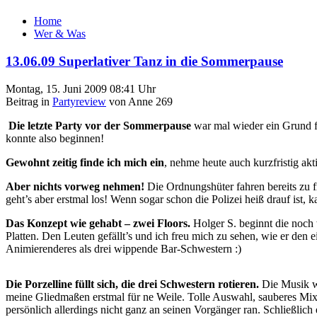
Home
Wer & Was
13.06.09 Superlativer Tanz in die Sommerpause
Montag, 15. Juni 2009 08:41 Uhr
Beitrag in
Partyreview
von Anne 269
Die letzte Party vor der Sommerpause
war mal wieder ein Grund f
konnte also beginnen!
Gewohnt zeitig finde ich mich ein
, nehme heute auch kurzfristig a
Aber nichts vorweg nehmen!
Die Ordnungshüter fahren bereits zu fr
geht’s aber erstmal los! Wenn sogar schon die Polizei heiß drauf ist, 
Das Konzept wie gehabt – zwei Floors.
Holger S. beginnt die noch
Platten. Den Leuten gefällt’s und ich freu mich zu sehen, wie er den 
Animierenderes als drei wippende Bar-Schwestern :)
Die Porzelline füllt sich, die drei Schwestern rotieren.
Die Musik wi
meine Gliedmaßen erstmal für ne Weile. Tolle Auswahl, sauberes Mixi
persönlich allerdings nicht ganz an seinen Vorgänger ran. Schließl