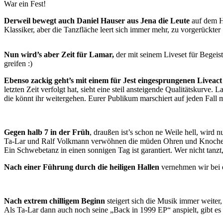
War ein Fest!
Derweil bewegt auch Daniel Hauser aus Jena die Leute
auf dem Ho
Klassiker, aber die Tanzfläche leert sich immer mehr, zu vorgerückter
Nun wird’s aber Zeit für Lamar,
der mit seinem Liveset für Begeis
greifen :)
Ebenso zackig geht’s mit einem für Jest eingesprungenen Liveact
letzten Zeit verfolgt hat, sieht eine steil ansteigende Qualitätskurv
die könnt ihr weitergehen. Eurer Publikum marschiert auf jeden Fall m
Gegen halb 7 in der Früh
, draußen ist’s schon ne Weile hell, wird 
Ta-Lar und Ralf Volkmann verwöhnen die müden Ohren und Knochen
Ein Schwebetanz in einen sonnigen Tag ist garantiert. Wer nicht tanzt
Nach einer Führung durch die heiligen Hallen
vernehmen wir bei 
Nach extrem chilligem Beginn
steigert sich die Musik immer weiter,
Als Ta-Lar dann auch noch seine „Back in 1999 EP“ anspielt, gibt es