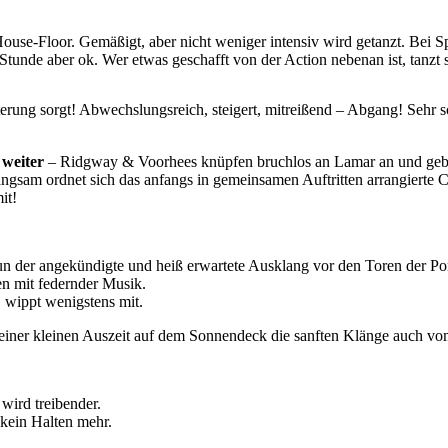
use-Floor. Gemäßigt, aber nicht weniger intensiv wird getanzt. Bei S
 Stunde aber ok. Wer etwas geschafft von der Action nebenan ist, tanzt 
terung sorgt! Abwechslungsreich, steigert, mitreißend – Abgang! Sehr
 weiter
– Ridgway & Voorhees knüpfen bruchlos an Lamar an und geben
e. Langsam ordnet sich das anfangs in gemeinsamen Auftritten arrangiert
it!
nun der angekündigte und heiß erwartete Ausklang vor den Toren der Porz
 mit federnder Musik.
, wippt wenigstens mit.
einer kleinen Auszeit auf dem Sonnendeck die sanften Klänge auch vo
 wird treibender.
 kein Halten mehr.