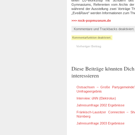
einen DJ-Workshop mit Schülern des
Gymnasiums, Referenten vom Archiv der
während der Ausstellung zwei Vorträge T
„Eve&Rave“ werden Informationen zum Th
>>> rock-popmuseum.de
Kommentare und Trackbacks deaktiviert
Kommentarfunktion deaktiviert.
Vorheriger Beitrag
Diese Beiträge könnten Dich
interessieren
Ostsachsen – Große Partygemeinde
Umfrageergebnis
Interview: üNN (Elektrolux)
Jahresumfrage 2002 Ergebnisse
Fränkisch-Lausitzer Connection – S
Nürnberg
Jahresumfrage 2003 Ergebnisse