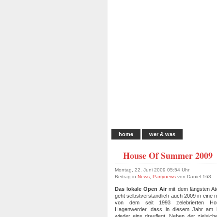
home
wer & was
House Of Summer 2009
Montag, 22. Juni 2009 05:54 Uhr
Beitrag in
News
,
Partynews
von Daniel 168
Das lokale Open Air
mit dem längsten A
geht selbstverständlich auch 2009 in eine 
von dem seit 1993 zelebrierten 
Hagenwerder, dass in diesem Jahr am l
wieder eins drauflegt. Neben der zielsic