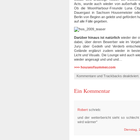
Acts, wurde auch wieder von außerhalb so
Ob die MoonHarbour-Freunde Luna City 
Dauergast in Sachsen Housemeister oder
Berlin von Beginn an gelebt und gefördert h
auf alle Fälle gegeben.
Darüber hinaus ist natürlich
wieder der o
dabei, über deren Bewerber wie im Vorja
Jury über Gedeih und Verderb entscheid
Gelände erglänzt zudem wieder in beste
Licht und Visuals. Die Lounge wird auch wied
wieder angesagt und und und…
>>> houseofsummer.com
Kommentare und Trackbacks deaktiviert
Ein Kommentar
Robert
schrieb:
und der wetterbericht sieht so schlecht
wird wärmer“
Dienstag, 