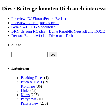
Diese Beiträge könnten Dich auch interess
Interview: DJ Eltron (Fettton Berlin)
Interview: DJ Fangkiebassbeton
Gemini – CTRL-Modellreihe
BRN bis zum KOZEn – Bunte Republik Neustadt und KOZE 
Der tote Raum zwischen Disco und Tech
Suche
Kategorien
Booking Dates
(1)
Buch & DVD
(19)
Kolumne
(36)
Links
(42)
News
(205)
Partynews
(100)
Partyreview
(273)