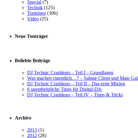
Special
(7)
Technik
(125)
Tonträger
(306)
Video
(25)
Neue Tonträger
Beliebte Beiträge
DJ Technic Crashkurs – Teil I – Grundlagen
Was machen eigentlich…? – Sabine Christ und Mate Gal
DJ Technic Crashkurs – Teil II – Das erste Mixing
6 unentbehrliche Tipps für Digital-DJs
DJ Technic Crashkurs – Teil IV – Tipps & Tricks
Archive
2013
(1)
2012
(28)