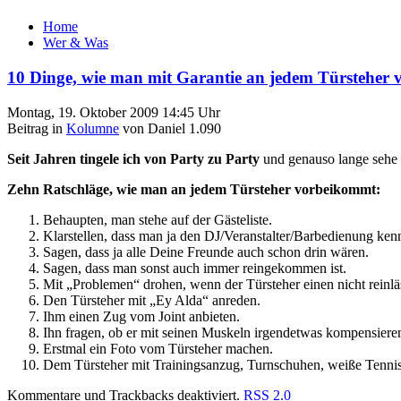
Home
Wer & Was
10 Dinge, wie man mit Garantie an jedem Türsteher
Montag, 19. Oktober 2009 14:45 Uhr
Beitrag in
Kolumne
von Daniel 1.090
Seit Jahren tingele ich von Party zu Party
und genauso lange sehe i
Zehn Ratschläge, wie man an jedem Türsteher vorbeikommt:
Behaupten, man stehe auf der Gästeliste.
Klarstellen, dass man ja den DJ/Veranstalter/Barbedienung ken
Sagen, dass ja alle Deine Freunde auch schon drin wären.
Sagen, dass man sonst auch immer reingekommen ist.
Mit „Problemen“ drohen, wenn der Türsteher einen nicht reinläs
Den Türsteher mit „Ey Alda“ anreden.
Ihm einen Zug vom Joint anbieten.
Ihn fragen, ob er mit seinen Muskeln irgendetwas kompensieren
Erstmal ein Foto vom Türsteher machen.
Dem Türsteher mit Trainingsanzug, Turnschuhen, weiße Tenni
Kommentare und Trackbacks deaktiviert.
RSS 2.0